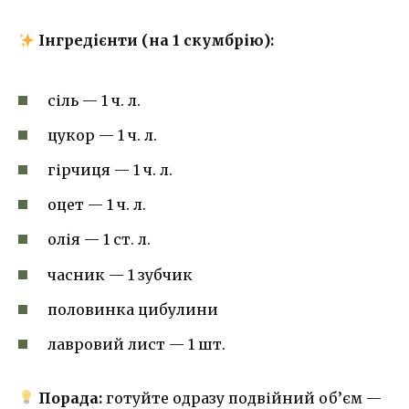
Інгредієнти (на 1 скумбрію):
сіль — 1 ч. л.
цукор — 1 ч. л.
гірчиця — 1 ч. л.
оцет — 1 ч. л.
олія — 1 ст. л.
часник — 1 зубчик
половинка цибулини
лавровий лист — 1 шт.
Порада:
готуйте одразу подвійний об’єм —