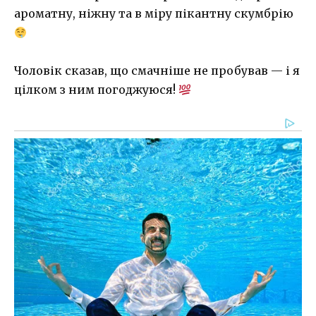
ароматну, ніжну та в міру пікантну скумбрію
Чоловік сказав, що смачніше не пробував — і я
цілком з ним погоджуюся!