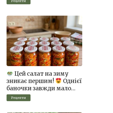
Рецепти
Цей салат на зиму
зникає першим!
Однієї
баночки завжди мало…
Рецепти