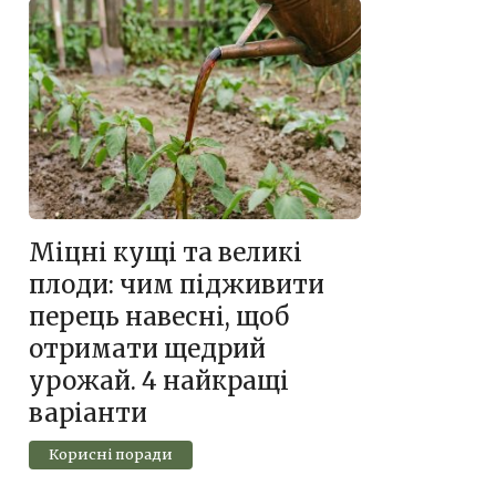
Міцні кущі та великі
плоди: чим підживити
перець навесні, щоб
отримати щедрий
урожай. 4 найкращі
варіанти
Корисні поради