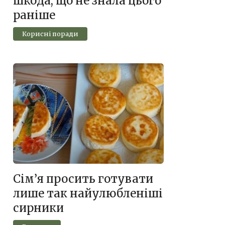
шкода, що не знала цього
раніше
Корисні поради
Сім’я просить готувати
лише так найулюбленіші
сирники