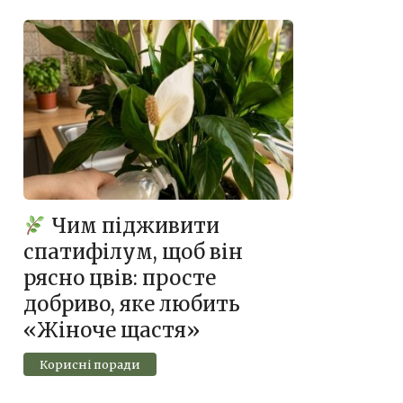
Чим підживити
спатифілум, щоб він
рясно цвів: просте
добриво, яке любить
«Жіноче щастя»
Корисні поради