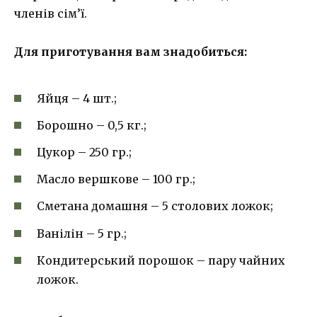
членів сім’ї.
Для приготування вам знадобиться:
Яйця – 4 шт.;
Борошно – 0,5 кг.;
Цукор – 250 гр.;
Масло вершкове – 100 гр.;
Сметана домашня – 5 столових ложок;
Ванілін – 5 гр.;
Кондитерський порошок – пару чайних
ложок.