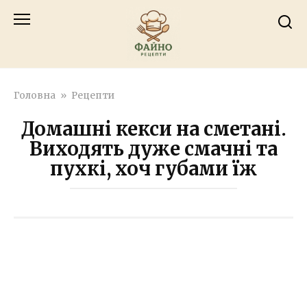
Перейти
к
контенту
Головна
»
Рецепти
Домашні кекси на сметані.
Виходять дуже смачні та
пухкі, хоч губами їж