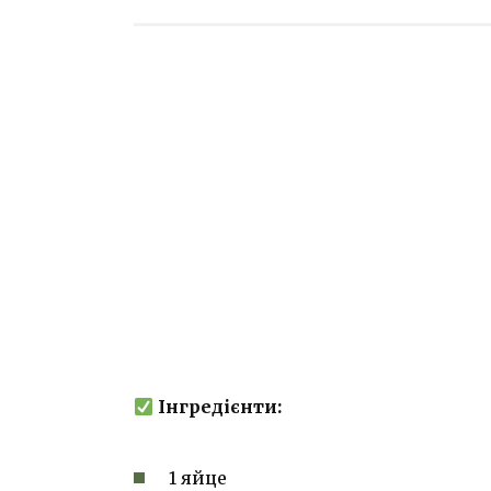
Інгредієнти:
1 яйце