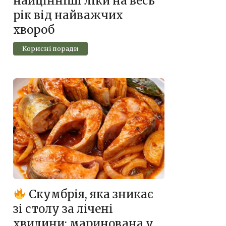
найцінніші ліки на весь
рік від найважчих
хвороб
Корисні поради
Скумбрія, яка зникає
зі столу за лічені
хвилини: маринована у