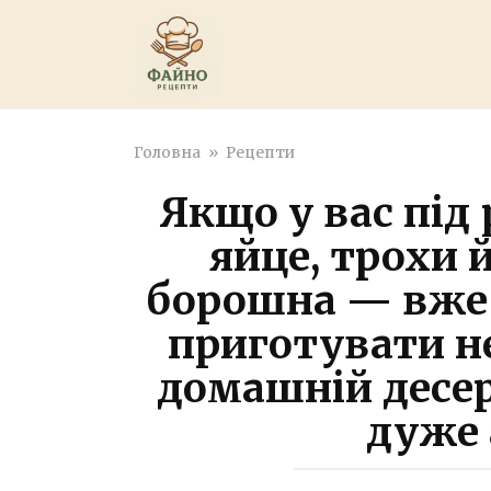
Перейти
к
контенту
Головна
»
Рецепти
Якщо у вас під 
яйце, трохи 
борошна — вже 
приготувати н
домашній десер
дуже 