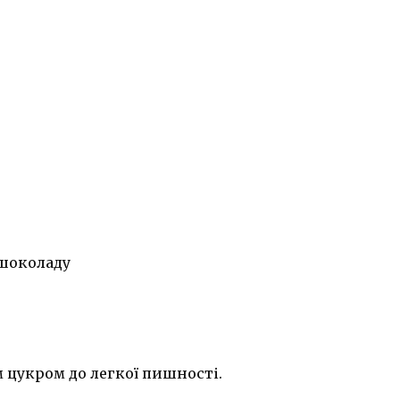
 шоколаду
м цукром до легкої пишності.