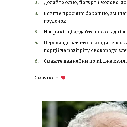
Додайте олію, йогурт і молоко, д
Всипте просіяне борошно, змішане
грудочок.
Наприкінці додайте шоколадні ш
Перекладіть тісто в кондитерсь
порції на розігріту сковороду, зл
Смажте панкейки по кілька хвили
Смачного!