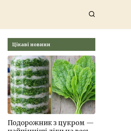
стане
оделиться на
міцною:
Facebook
підживлення,
про яке
знають не всі
дачники
Цікаві новини
Подорожник з цукром —