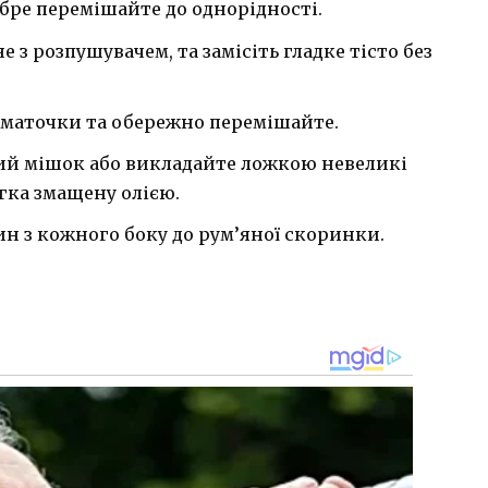
обре перемішайте до однорідності.
 з розпушувачем, та замісіть гладке тісто без
маточки та обережно перемішайте.
кий мішок або викладайте ложкою невеликі
егка змащену олією.
н з кожного боку до рум’яної скоринки.