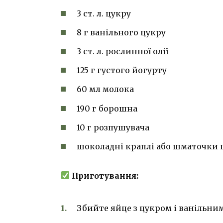
3 ст. л. цукру
8 г ванільного цукру
3 ст. л. рослинної олії
125 г густого йогурту
60 мл молока
190 г борошна
10 г розпушувача
шоколадні краплі або шматочки
Приготування:
Збийте яйце з цукром і ванільни