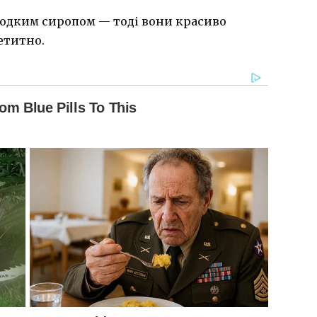
лодким сиропом — тоді вони красиво
етитно.