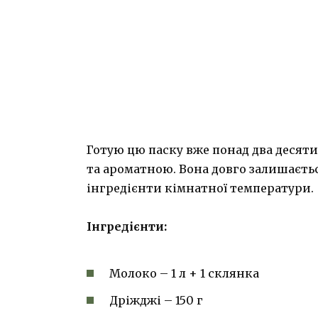
Готую цю паску вже понад два десят
та ароматною. Вона довго залишаєть
інгредієнти кімнатної температури.
Інгредієнти:
Молоко – 1 л + 1 склянка
Дріжджі – 150 г