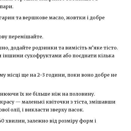
опари.
гарин та вершкове масло, жовтки і добре
нову перемішайте.
о, додайте родзинки та вимісіть м’яке тісто.
 іншими сухофруктами або поєднати кілька
му місці ще на 2–3 години, поки воно добре не
внюючи їх не більше ніж на половину.
расу — маленькі квіточки з тіста, змішавши
ої олії, і викласти зверху пасок.
0 хвилин, залежно від розміру форм і