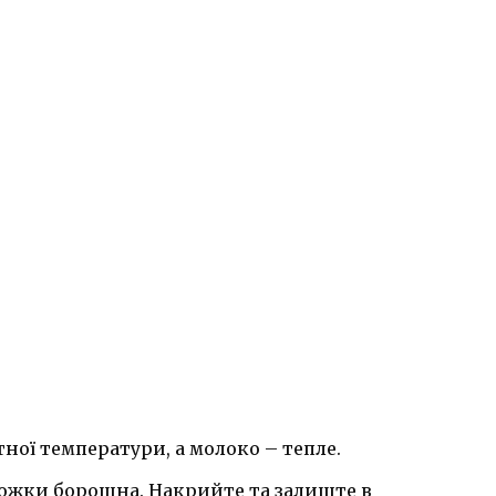
ної температури, а молоко – тепле.
 ложки борошна. Накрийте та залиште в