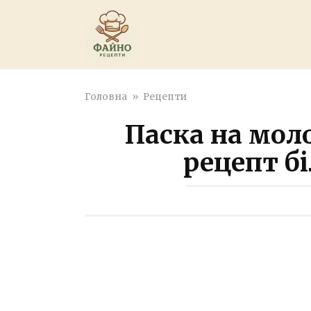
Перейти
к
контенту
Головна
»
Рецепти
Паска на мол
рецепт бі