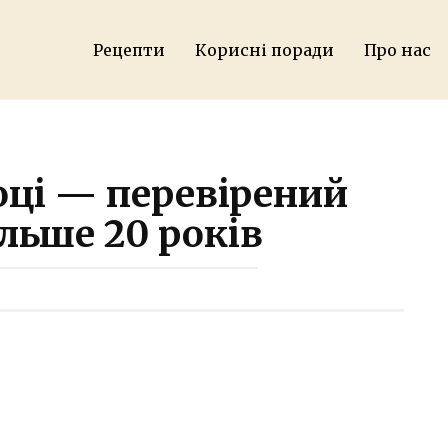
Рецепти
Корисні поради
Про нас
оці — перевірений
льше 20 років