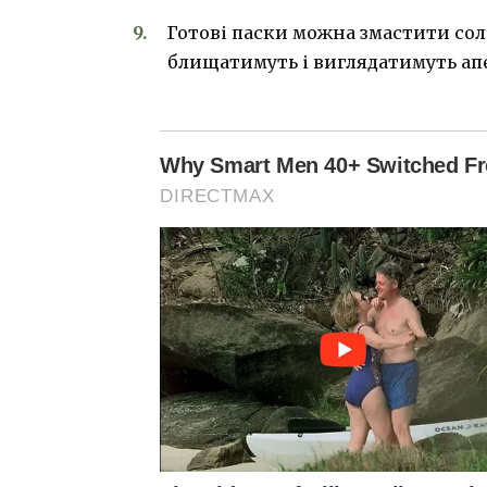
Готові паски можна змастити со
блищатимуть і виглядатимуть ап