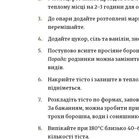
теплому місці на 2–3 години для 
До опари додайте розтоплені мар
перемішайте.
Додайте цукор, сіль та ванілін, з
Поступово всипте просіяне борошн
Порада:
родзинки можна замінити
видів.
Накрийте тісто і залиште в тепло
підніметься.
Розкладіть тісто по формах, запо
За бажанням, можна зробити прик
трохи борошна, води і соняшников
Випікайте при 180°C близько 40–6
кількості тіста.