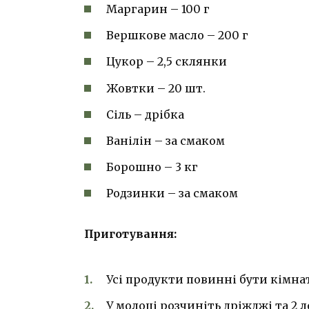
Маргарин – 100 г
Вершкове масло – 200 г
Цукор – 2,5 склянки
Жовтки – 20 шт.
Сіль – дрібка
Ванілін – за смаком
Борошно – 3 кг
Родзинки – за смаком
Приготування:
Усі продукти повинні бути кімнат
У молоці розчиніть дріжджі та 2