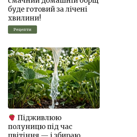
смачний домашній борщ
буде готовий за лічені
хвилини!
Рецепти
Підживлюю
полуницю під час
цвітіння — і збираю