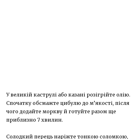
У великій каструлі або казані розігрійте олію.
Спочатку обсмажте цибулю до м’якості, після
чого додайте моркву й готуйте разом ще
приблизно 7 хвилин.
Солодкий перець наріжте тонкою соломкою,