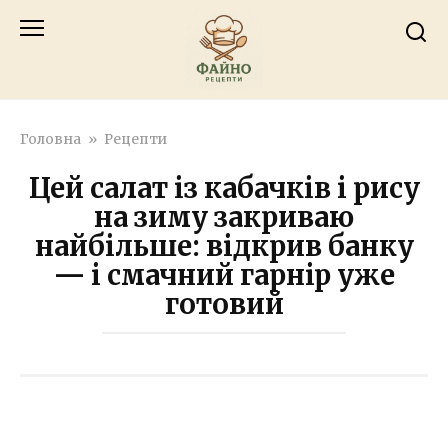
Перейти
к
контенту
Головна
»
Рецепти
Цей салат із кабачків і рису
на зиму закриваю
найбільше: відкрив банку
— і смачний гарнір уже
готовий