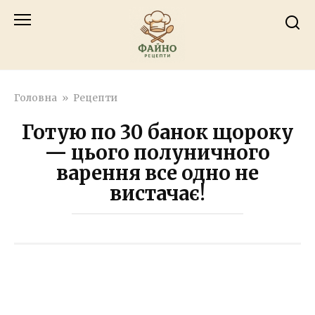
Перейти
к
контенту
Головна
»
Рецепти
Готую по 30 банок щороку
— цього полуничного
варення все одно не
вистачає!