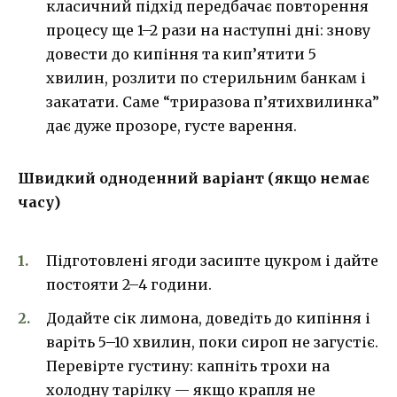
класичний підхід передбачає повторення
процесу ще 1–2 рази на наступні дні: знову
довести до кипіння та кип’ятити 5
хвилин, розлити по стерильним банкам і
закатати. Саме “триразова п’ятихвилинка”
дає дуже прозоре, густе варення.
Швидкий одноденний варіант (якщо немає
часу)
Підготовлені ягоди засипте цукром і дайте
постояти 2–4 години.
Додайте сік лимона, доведіть до кипіння і
варіть 5–10 хвилин, поки сироп не загустіє.
Перевірте густину: капніть трохи на
холодну тарілку — якщо крапля не