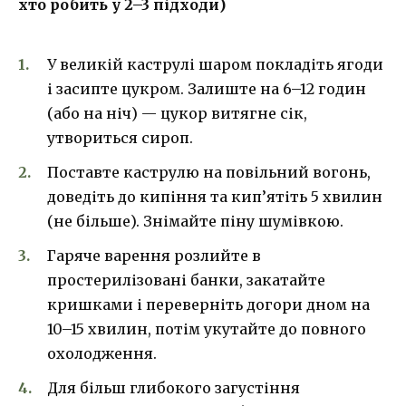
хто робить у 2–3 підходи)
У великій каструлі шаром покладіть ягоди
і засипте цукром. Залиште на 6–12 годин
(або на ніч) — цукор витягне сік,
утвориться сироп.
Поставте каструлю на повільний вогонь,
доведіть до кипіння та кип’ятіть 5 хвилин
(не більше). Знімайте піну шумівкою.
Гаряче варення розлийте в
простерилізовані банки, закатайте
кришками і переверніть догори дном на
10–15 хвилин, потім укутайте до повного
охолодження.
Для більш глибокого загустіння