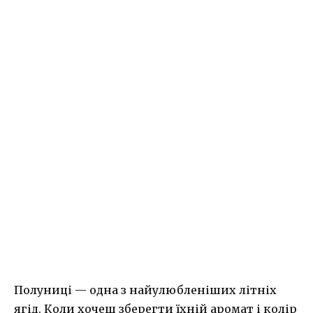
Полуниці — одна з найулюбленіших літніх
ягід. Коли хочеш зберегти їхній аромат і колір