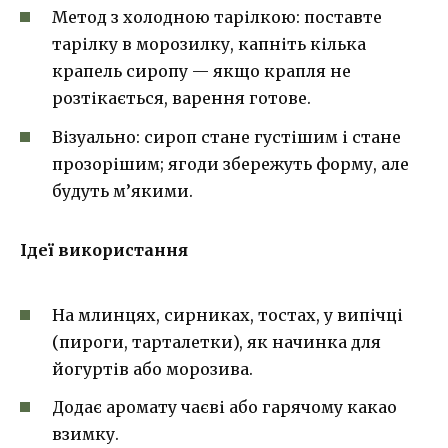
Метод з холодною тарілкою: поставте
тарілку в морозилку, капніть кілька
крапель сиропу — якщо крапля не
розтікається, варення готове.
Візуально: сироп стане густішим і стане
прозорішим; ягоди збережуть форму, але
будуть м’якими.
Ідеї використання
На млинцях, сирниках, тостах, у випічці
(пироги, тарталетки), як начинка для
йогуртів або морозива.
Додає аромату чаєві або гарячому какао
взимку.