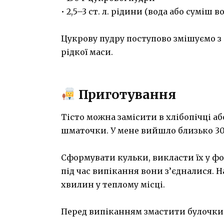
• 2,5–3 ст. л. рідини (вода або суміш 
⠀
Цукрову пудру поступово змішуємо з 
рідкої маси.
⠀
Приготування
Тісто можна замісити в хлібопічці аб
шматочки. У мене вийшло близько 30 
⠀
Сформувати кульки, викласти їх у фо
під час випікання вони з’єдналися. 
хвилин у теплому місці.
⠀
Перед випіканням змастити булочки