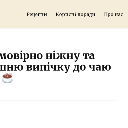
Рецепти
Корисні поради
Про нас
мовірно ніжну та
шню випічку до чаю
⠀