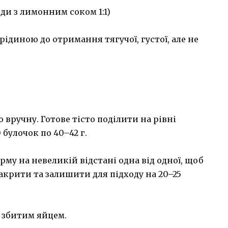
води з лимонним соком 1:1)
рідиною до отримання тягучої, густої, але не
о вручну. Готове тісто поділити на рівні
булочок по 40–42 г.
рму на невеликій відстані одна від одної, щоб
Накрити та залишити для підходу на 20–25
 збитим яйцем.