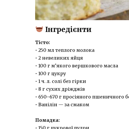
Інгредієнти
Тісто:
• 250 мл теплого молока
• 2 невеликих яйця
• 100 г м’якого вершкового масла
• 100 г цукру
• 1 ч. л. солі без гірки
• 8 г сухих дріжджів
• 650–670 г просіяного пшеничного 
• Ванілін — за смаком
⠀
Помадка:
• 150 г цукрової пудри