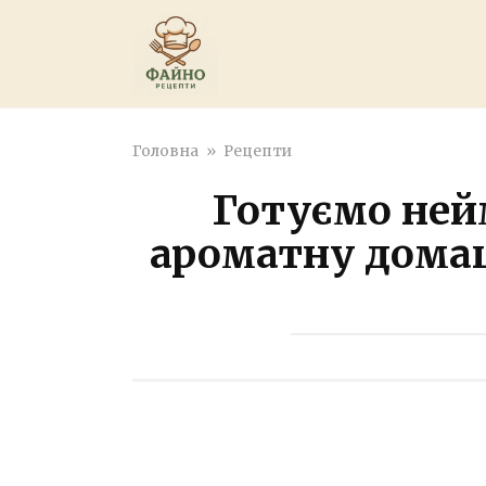
Перейти
к
контенту
Головна
»
Рецепти
Готуємо ней
ароматну дома