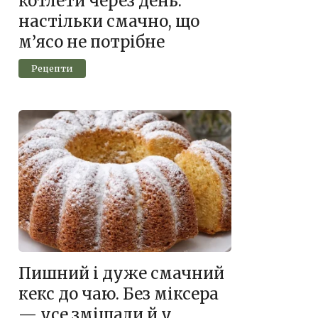
котлети через день:
настільки смачно, що
м’ясо не потрібне
Рецепти
Пишний і дуже смачний
кекс до чаю. Без міксера
— усе змішали й у