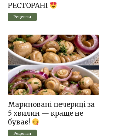
РЕСТОРАНІ
Рецепти
Мариновані печериці за
5 хвилин — краще не
буває!
Рецепти