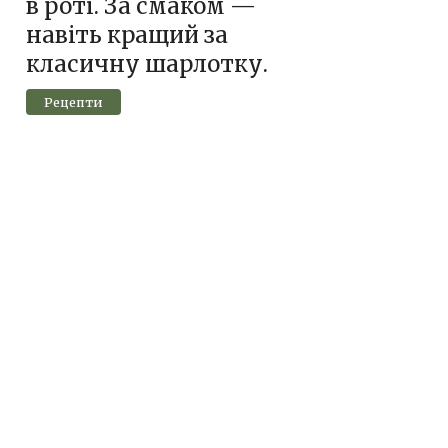
в роті. За смаком —
навіть кращий за
класичну шарлотку.
Рецепти