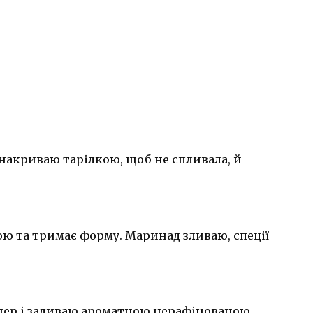
накриваю тарілкою, щоб не спливала, й
ною та тримає форму. Маринад зливаю, спеції
нер і заливаю ароматною нерафінованою