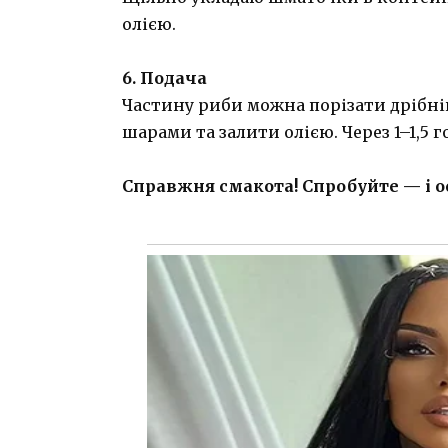
олією.
6. Подача
Частину риби можна порізати дрібні
шарами та залити олією. Через 1–1,5 
Справжня смакота! Спробуйте — і о