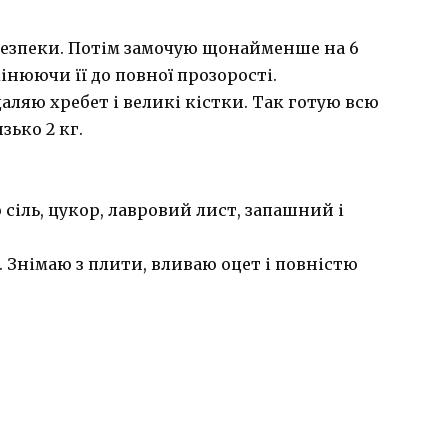
езпеки. Потім замочую щонайменше на 6
мінюючи її до повної прозорості.
аляю хребет і великі кістки. Так готую всю
зько 2 кг.
 сіль, цукор, лавровий лист, запашний і
 Знімаю з плити, вливаю оцет і повністю