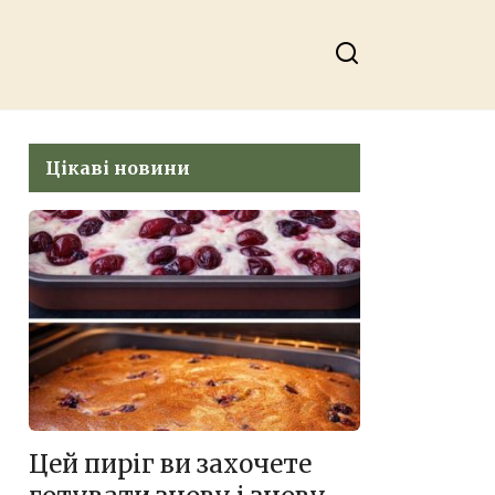
cebook
урожай будете
збирати відрами!
Цікаві новини
Цей пиріг ви захочете