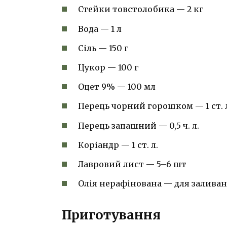
Стейки товстолобика — 2 кг
Вода — 1 л
Сіль — 150 г
Цукор — 100 г
Оцет 9% — 100 мл
Перець чорний горошком — 1 ст. 
Перець запашний — 0,5 ч. л.
Коріандр — 1 ст. л.
Лавровий лист — 5–6 шт
Олія нерафінована — для залива
Приготування