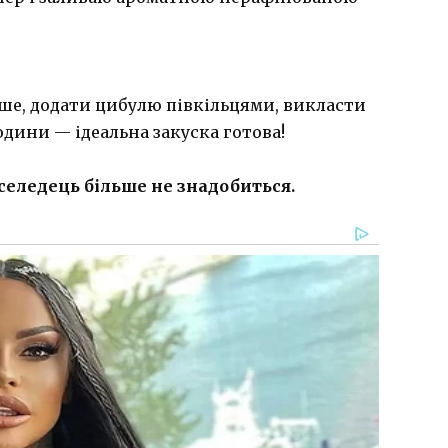
ше, додати цибулю півкільцями, викласти
години — ідеальна закуска готова!
селедець більше не знадобиться.