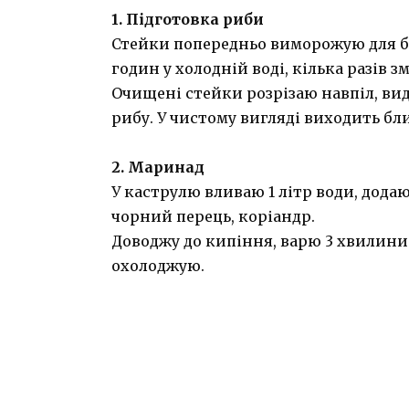
1. Підготовка риби
Стейки попередньо виморожую для б
годин у холодній воді, кілька разів з
Очищені стейки розрізаю навпіл, вид
рибу. У чистому вигляді виходить бли
2. Маринад
У каструлю вливаю 1 літр води, додаю
чорний перець, коріандр.
Доводжу до кипіння, варю 3 хвилини.
охолоджую.