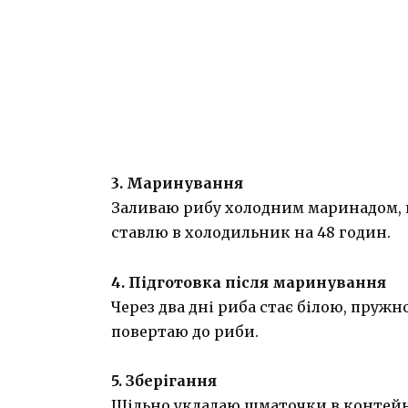
3. Маринування
Заливаю рибу холодним маринадом, 
ставлю в холодильник на 48 годин.
4. Підготовка після маринування
Через два дні риба стає білою, пруж
повертаю до риби.
5. Зберігання
Щільно укладаю шматочки в контей