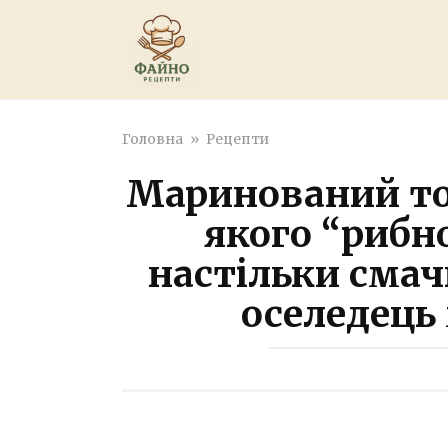
Перейти
к
контенту
Головна
»
Рецепти
Маринований то
якого “рибн
настільки смач
оселедець