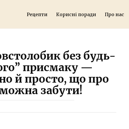
Fa
Рецепти
Корисні поради
Про нас
встолобик без будь-
ого” присмаку —
но й просто, що про
 можна забути!