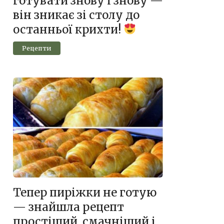
готувати знову і знову —
він зникає зі столу до
останньої крихти!
Рецепти
Тепер пиріжки не готую
— знайшла рецепт
простіший, смачніший і