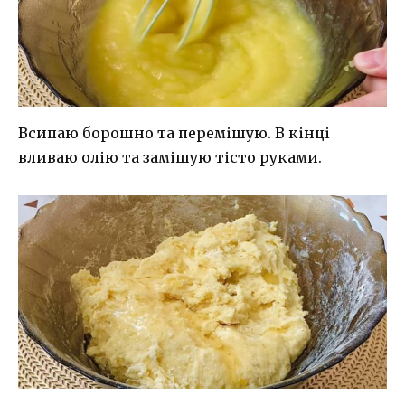
Всипаю борошно та перемішую. В кінці
вливаю олію та замішую тісто руками.