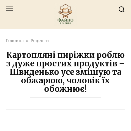
Перейти
к
контенту
Головна
»
Рецепти
Картопляні пиріжки роблю
з дуже простих продуктів –
Швиденько усе змішую та
обжарюю, чоловік їх
обожнює!