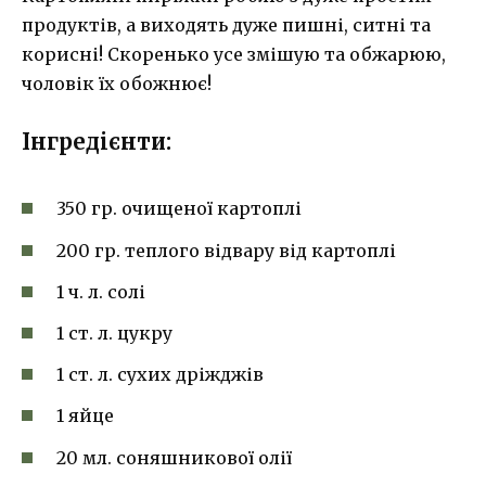
продуктів, а виходять дуже пишні, ситні та
корисні! Скоренько усе змішую та обжарюю,
чоловік їх обожнює!
Інгредієнти:
350 гр. очищеної картоплі
200 гр. теплого відвару від картоплі
1 ч. л. солі
1 ст. л. цукру
1 ст. л. сухих дріжджів
1 яйце
20 мл. соняшникової олії