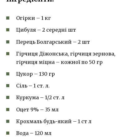
Огірки – 1 кг
Цибуля – 2 середні шт
Перець Болгарський – 2 шт
Гірчиця Діжонська, гірчиця зернова,
гірчиця міцна – кожної по 50 гр
Цукор – 130 гр
Сіль – 1 ст. л.
Куркума – 1/2 ст. л
Оцет 9% – 35 мл
Крохмаль будь-який – 1 ст л
Вода – 120 мл