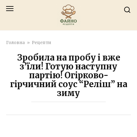
Перейти
к
контенту
Головна
»
Рецепти
Зробила на пробу і вже
з’їли! Готую наступну
партію! Огірково-
гірчичний соус “Реліш” на
зиму