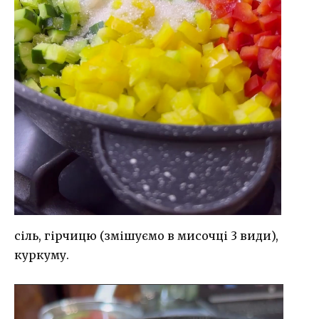
сіль, гірчицю (змішуємо в мисочці 3 види),
куркуму.