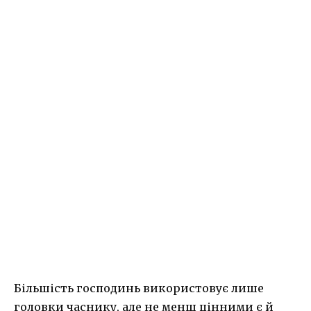
Більшість господинь використовує лише
головки часнику, але не менш цінними є й