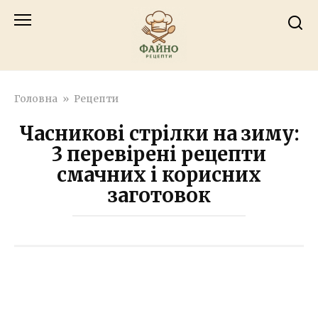
Перейти
к
контенту
Головна
»
Рецепти
Часникові стрілки на зиму:
3 перевірені рецепти
смачних і корисних
заготовок