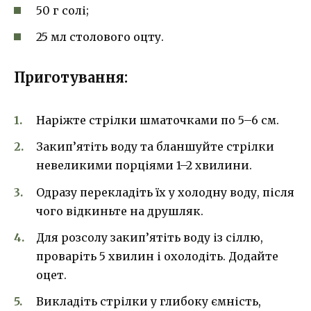
50 г солі;
25 мл столового оцту.
Приготування:
Наріжте стрілки шматочками по 5–6 см.
Закип’ятіть воду та бланшуйте стрілки
невеликими порціями 1–2 хвилини.
Одразу перекладіть їх у холодну воду, після
чого відкиньте на друшляк.
Для розсолу закип’ятіть воду із сіллю,
проваріть 5 хвилин і охолодіть. Додайте
оцет.
Викладіть стрілки у глибоку ємність,