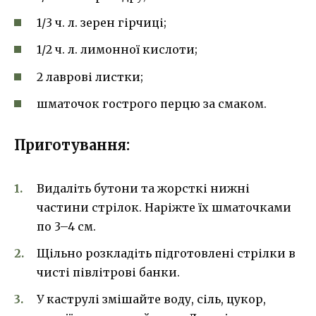
1/3 ч. л. зерен гірчиці;
1/2 ч. л. лимонної кислоти;
2 лаврові листки;
шматочок гострого перцю за смаком.
Приготування:
Видаліть бутони та жорсткі нижні
частини стрілок. Наріжте їх шматочками
по 3–4 см.
Щільно розкладіть підготовлені стрілки в
чисті півлітрові банки.
У каструлі змішайте воду, сіль, цукор,