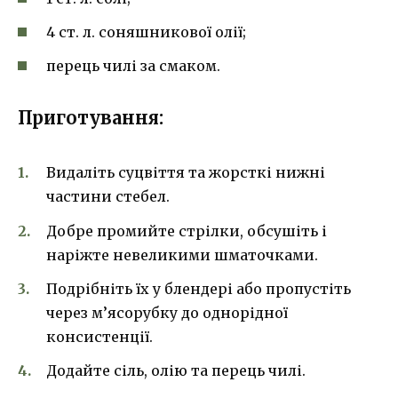
4 ст. л. соняшникової олії;
перець чилі за смаком.
Приготування:
Видаліть суцвіття та жорсткі нижні
частини стебел.
Добре промийте стрілки, обсушіть і
наріжте невеликими шматочками.
Подрібніть їх у блендері або пропустіть
через м’ясорубку до однорідної
консистенції.
Додайте сіль, олію та перець чилі.