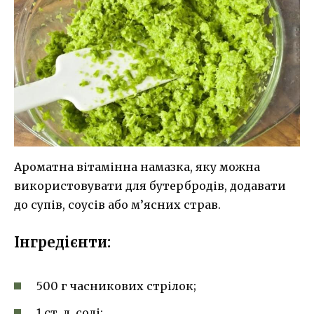
Ароматна вітамінна намазка, яку можна
використовувати для бутербродів, додавати
до супів, соусів або м’ясних страв.
Інгредієнти:
500 г часникових стрілок;
1 ст. л. солі;