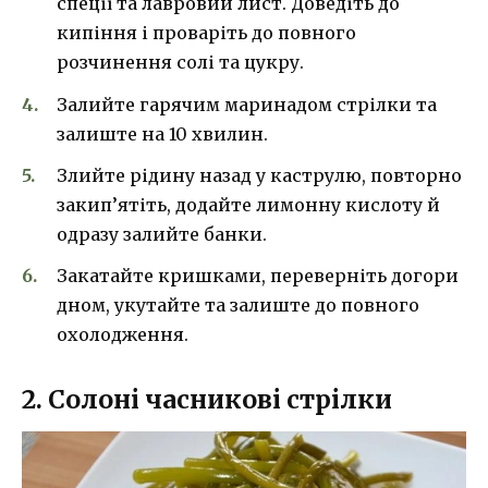
спеції та лавровий лист. Доведіть до
кипіння і проваріть до повного
розчинення солі та цукру.
Залийте гарячим маринадом стрілки та
залиште на 10 хвилин.
Злийте рідину назад у каструлю, повторно
закип’ятіть, додайте лимонну кислоту й
одразу залийте банки.
Закатайте кришками, переверніть догори
дном, укутайте та залиште до повного
охолодження.
2. Солоні часникові стрілки