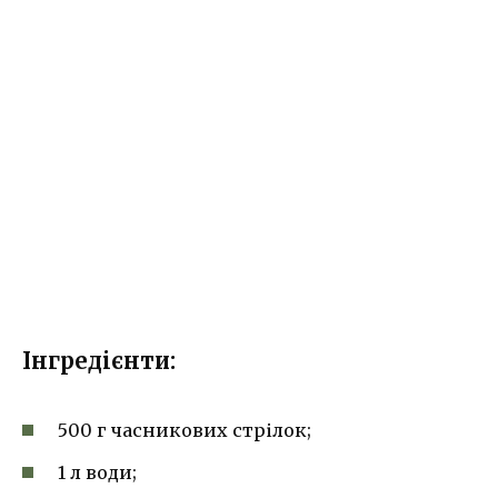
Інгредієнти:
500 г часникових стрілок;
1 л води;