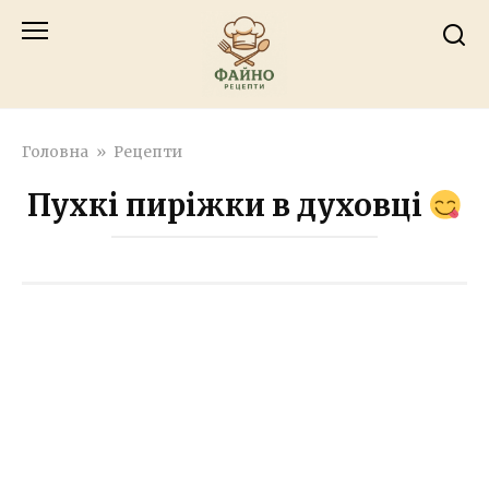
Перейти
к
контенту
Головна
»
Рецепти
Пухкі пиріжки в духовці