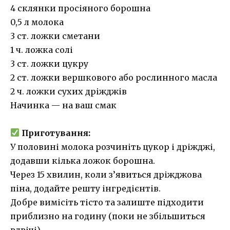
4 склянки просіяного борошна
0,5 л молока
3 ст. ложки сметани
1 ч. ложка солі
3 ст. ложки цукру
2 ст. ложки вершкового або рослинного масла
2 ч. ложки сухих дріжджів
Начинка — на ваш смак
Приготування:
У половині молока розчиніть цукор і дріжджі,
додавши кілька ложок борошна.
Через 15 хвилин, коли з’явиться дріжджова
піна, додайте решту інгредієнтів.
Добре вимісіть тісто та залиште підходити
приблизно на годину (поки не збільшиться
вдвічі).