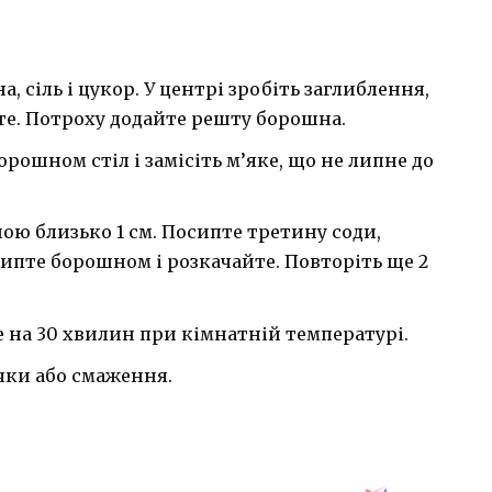
 сіль і цукор. У центрі зробіть заглиблення,
те. Потроху додайте решту борошна.
рошном стіл і замісіть м’яке, що не липне до
ою близько 1 см. Посипте третину соди,
ипте борошном і розкачайте. Повторіть ще 2
те на 30 хвилин при кімнатній температурі.
ічки або смаження.