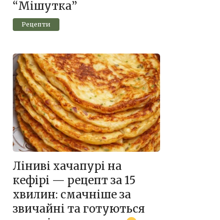
“Мішутка”
Рецепти
Ліниві хачапурі на
кефірі — рецепт за 15
хвилин: смачніше за
звичайні та готуються