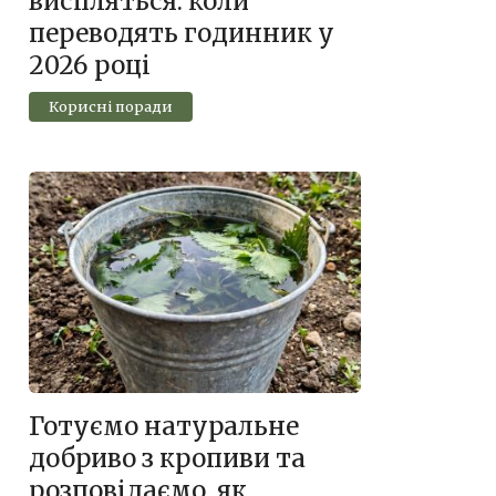
виспляться: коли
переводять годинник у
2026 році
Корисні поради
Готуємо натуральне
добриво з кропиви та
розповідаємо, як