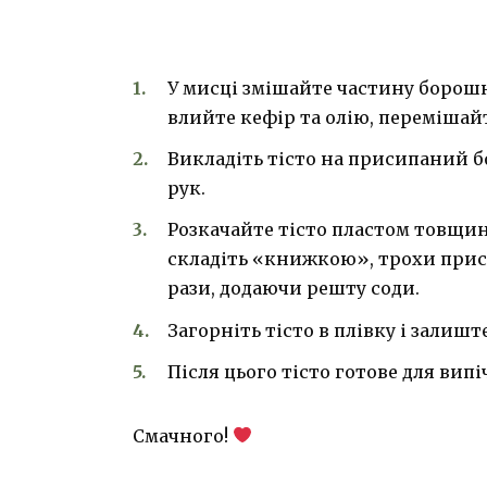
У мисці змішайте частину борошна,
влийте кефір та олію, перемішай
Викладіть тісто на присипаний бо
рук.
Розкачайте тісто пластом товщин
складіть «книжкою», трохи прис
рази, додаючи решту соди.
Загорніть тісто в плівку і залиш
Після цього тісто готове для вип
Смачного!