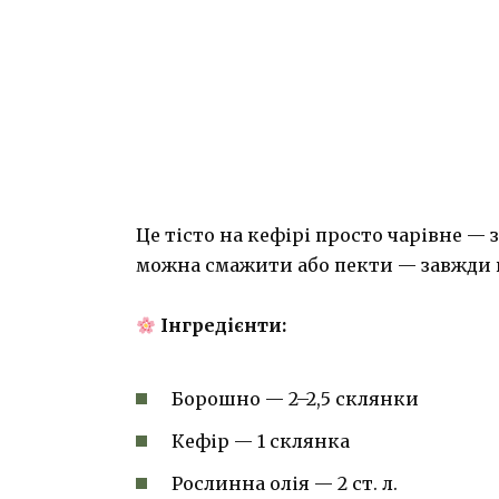
Це тісто на кефірі просто чарівне —
можна смажити або пекти — завжди в
Інгредієнти:
Борошно — 2–2,5 склянки
Кефір — 1 склянка
Рослинна олія — 2 ст. л.