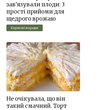
зав’язували плоди: 3
прості прийоми для
щедрого врожаю
Корисні поради
Не очікувала, що він
такий смачний. Торт