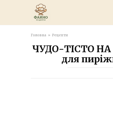
Перейти
к
контенту
Головна
»
Рецепти
ЧУДО-ТІСТО НА
для пиріжк