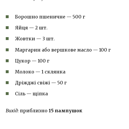
Борошно пшеничне — 500 г
Яйця — 2 шт.
Жовтки — 3 шт.
Маргарин або вершкове масло — 100 г
Цукор — 100 г
Молоко — 1 склянка
Дріжджі свіжі — 50 г
Сіль — щіпка
Вихід:
приблизно
15 пампушок