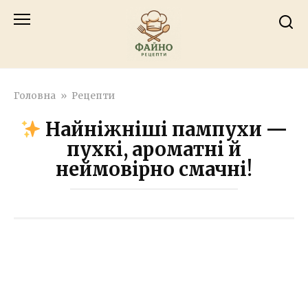
Перейти
к
контенту
Головна
»
Рецепти
Найніжніші пампухи —
пухкі, ароматні й
неймовірно смачні!