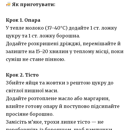
Як приготувати:
Крок 1. Опара
У тепле молоко (37–40°C) додайте 1 ст. ложку
цукру та 1 ст. ложку борошна.
Додайте розкришені дріжджі, перемішайте й
залиште на 15–20 хвилин у теплому місці, поки
суміш не стане пінною.
Крок 2. Тісто
Збийте яйця та жовтки з рештою цукру до
світлої пишної маси.
Додайте розтоплене масло або маргарин,
влийте готову опару й поступово підсипайте
просіяне борошно.
Замісіть м’яке, трохи липке тісто — не
переборщіть із борошном, щоб пампушки