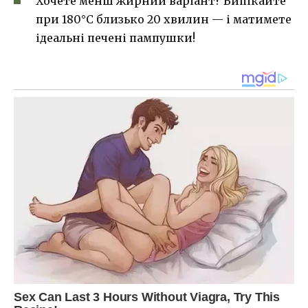
Хочете менш жирний варіант? Випікайте
при 180°C близько 20 хвилин — і матимете
ідеальні печені пампушки!