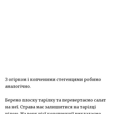
З огірком і копченими стегенцями робимо
аналогічно.
Беремо плоску тарілку та перевертаємо салат
на неї. Страва має залишитися на тарілці
цілою. На верх цієї конструкції викладаємо