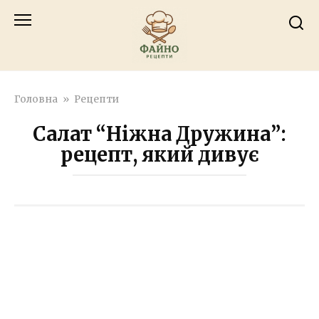
Перейти
к
контенту
Головна
»
Рецепти
Салат “Ніжна Дружина”:
рецепт, який дивує