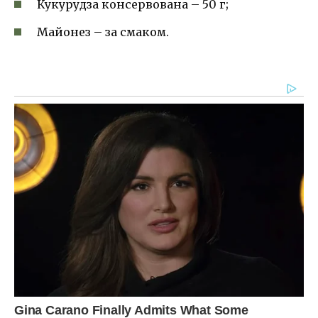
Кукурудза консервована – 50 г;
Майонез – за смаком.