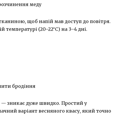
розчинення меду
каниною, щоб напій мав доступ до повітря.
температурі (20–22°C) на 3–4 дні.
нити бродіння
ть — зникає дуже швидко. Простий у
мачний варіант весняного квасу, який точно