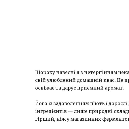
Щороку навесні я з нетерпінням чека
свій улюблений домашній квас. Це п
освіжає та дарує приємний аромат.
Його із задоволенням п’ють і дорослі
інгредієнтів — лише природні складн
гірший, ніж у магазинних ферментов