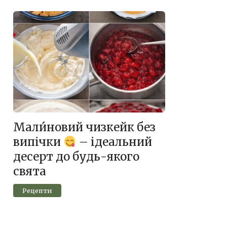
Мали́новий чизкейк без
випічки
– ідеальний
десерт до будь-якого
свята
Рецепти