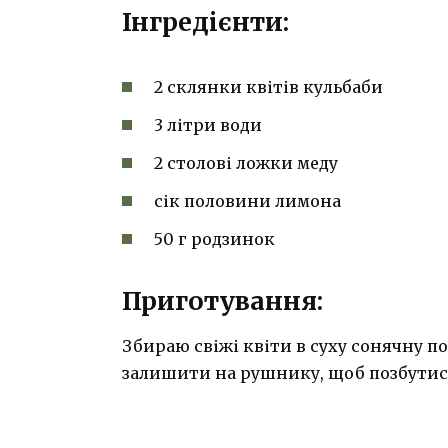
Інгредієнти:
2 склянки квітів кульбаби
3 літри води
2 столові ложки меду
сік половини лимона
50 г родзинок
Приготування:
Збираю свіжі квіти в суху сонячну п
залишити на рушнику, щоб позбутис