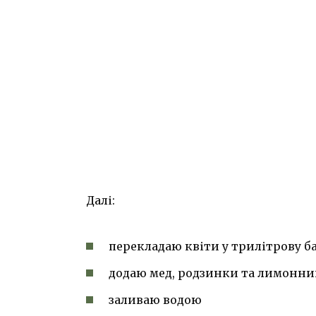
Далі:
перекладаю квіти у трилітрову б
додаю мед, родзинки та лимонни
заливаю водою