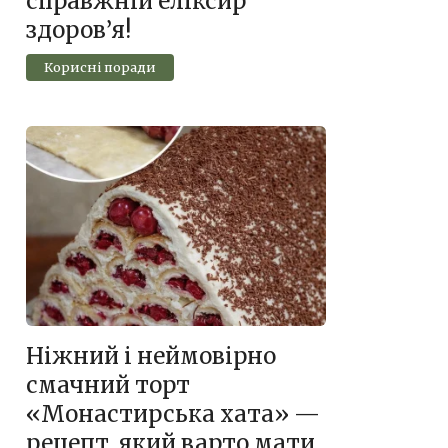
справжній еліксир
здоров’я!
Корисні поради
Ніжний і неймовірно
смачний торт
«Монастирська хата» —
рецепт, який варто мати