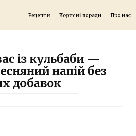
Рецепти
Корисні поради
Про нас
ас із кульбаби —
есняний напій без
х добавок