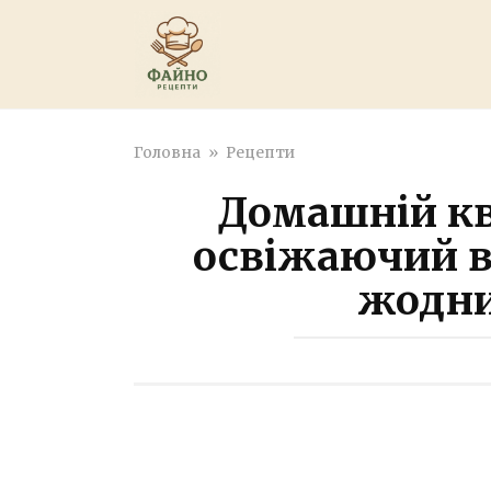
Перейти
к
контенту
Головна
»
Рецепти
Домашній кв
освіжаючий в
жодни