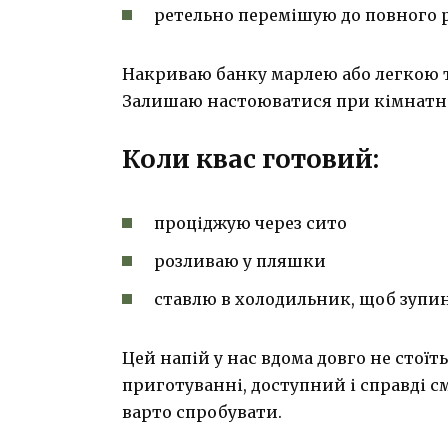
ретельно перемішую до повного 
Накриваю банку марлею або легкою т
Залишаю настоюватися при кімнатній 
Коли квас готовий:
проціджую через сито
розливаю у пляшки
ставлю в холодильник, щоб зупи
Цей напій у нас вдома довго не стої
приготуванні, доступний і справді с
варто спробувати.