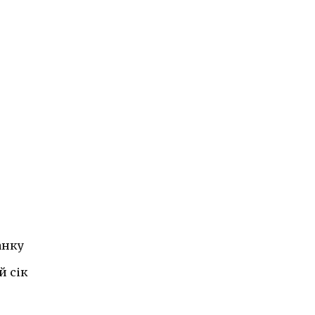
анку
й сік