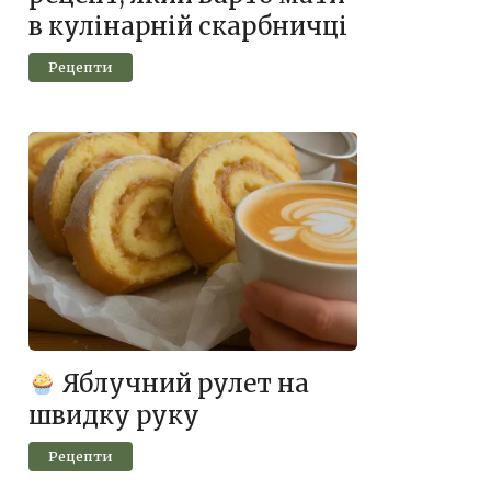
в кулінарній скарбничці
Рецепти
Яблучний рулет на
швидку руку
Рецепти