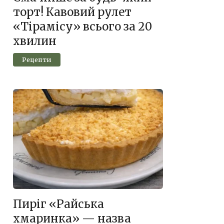
торт! Кавовий рулет
«Тірамісу» всього за 20
хвилин
Рецепти
Пиріг «Райська
хмаринка» — назва