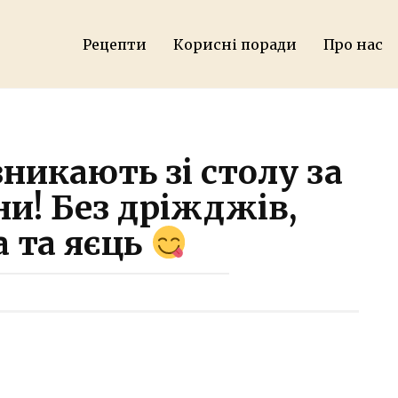
Рецепти
Корисні поради
Про нас
никають зі столу за
ни! Без дріжджів,
 та яєць