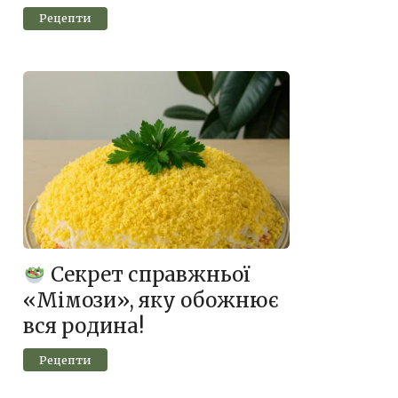
Рецепти
Секрет справжньої
«Мімози», яку обожнює
вся родина!
Рецепти