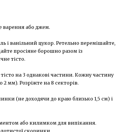
е варення або джем.
сіль і ванільний цукор. Ретельно перемішайте,
айте просіяне борошно разом із
чне тісто.
ь тісто на 3 однакові частини. Кожну частину
2 мм). Розріжте на 8 секторів.
инки (не доходячи до краю близько 1,5 см) і
гаментом або килимком для випікання.
олотистої скоринки.