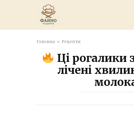
Перейти
к
контенту
Головна
»
Рецепти
Ці рогалики з
лічені хвили
молока