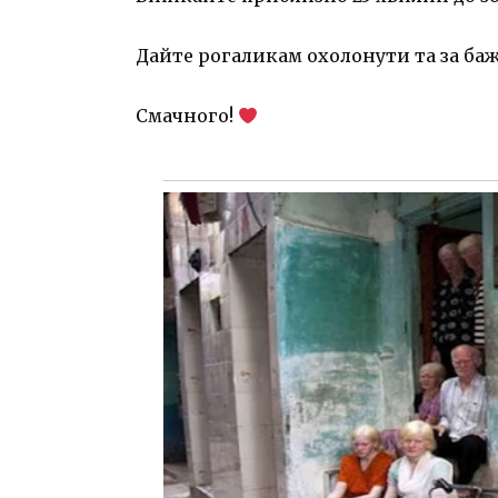
Дайте рогаликам охолонути та за б
Смачного!