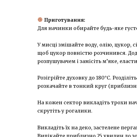
Приготування:
Для начинки обирайте будь-яке густ
У мисці змішайте воду, олію, цукор, 
щоб цукор повністю розчинився. Дод
розпушувачем і замісіть м’яке, еласти
Розігрійте духовку до 180°C. Розділіт
розкачайте в тонкий круг (приблизно 
На кожен сектор викладіть трохи нач
скрутіть у рогалики.
Викладіть їх на деко, застелене пер
Випікайте приблизно 25 хвилин до з