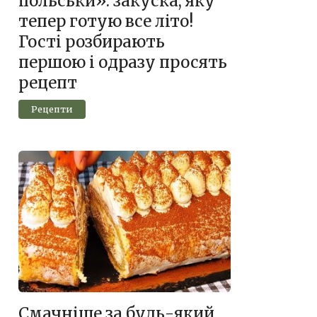
польськи»: закуска, яку
тепер готую все літо!
Гості розбирають
першою і одразу просять
рецепт
Рецепти
Смачніше за будь-який