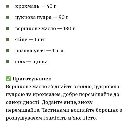
крохмаль — 40 г
цукрова пудра — 90 г
вершкове масло — 180 г
яйце — 1 шт.
розпушувач — 1 ч. л.
сіль — щіпка
Приготування:
Вершкове масло з’єднайте з сіллю, цукровою
пудрою та крохмалем, добре перемішайте до
однорідності. Додайте яйце, знову
перемішайте. Частинами всипайте борошно з
розпушувачем і замісіть м’яке тісто.