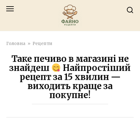
Перейти
к
контенту
Головна
»
Рецепти
Таке печиво в магазині не
знайдеш
Найпростіший
рецепт за 15 хвилин —
виходить краще за
покупне!