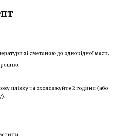
епт
ератури зі сметаною до однорідної маси.
орошно.
ову плівку та охолоджуйте 2 години (або
).
частини.