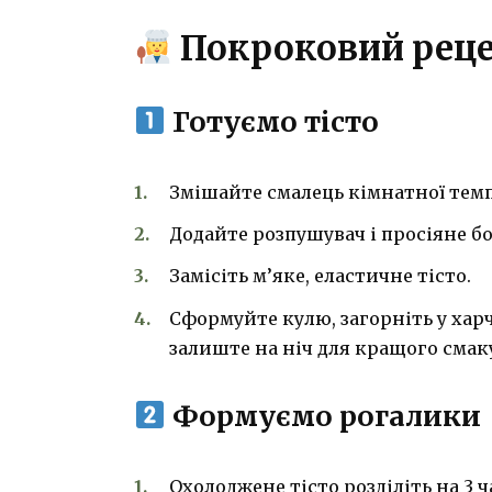
Покроковий рец
Готуємо тісто
Змішайте смалець кімнатної темп
Додайте розпушувач і просіяне б
Замісіть м’яке, еластичне тісто.
Сформуйте кулю, загорніть у харч
залиште на ніч для кращого смаку
Формуємо рогалики
Охолоджене тісто розділіть на 3 