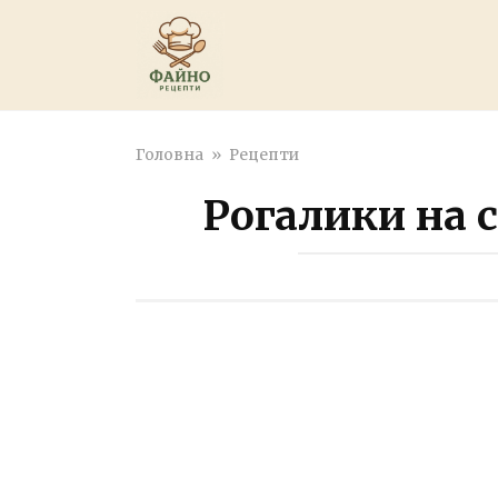
Перейти
к
контенту
Головна
»
Рецепти
Рогалики на с