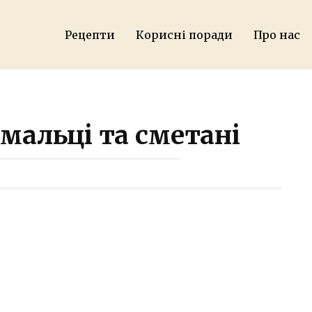
Рецепти
Корисні поради
Про нас
мальці та сметані