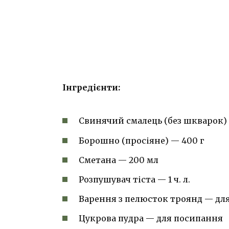
Інгредієнти:
Свинячий смалець (без шкварок) 
Борошно (просіяне) — 400 г
Сметана — 200 мл
Розпушувач тіста — 1 ч. л.
Варення з пелюсток троянд — дл
Цукрова пудра — для посипання