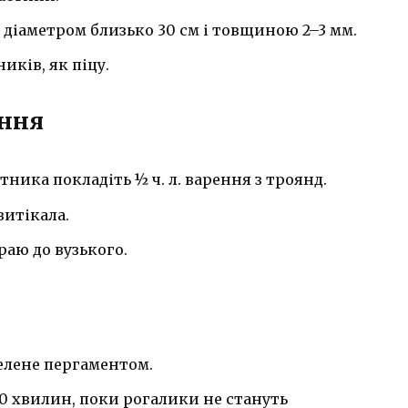
 діаметром близько 30 см і товщиною 2–3 мм.
иків, як піцу.
ання
ика покладіть ½ ч. л. варення з троянд.
витікала.
раю до вузького.
телене пергаментом.
30 хвилин, поки рогалики не стануть