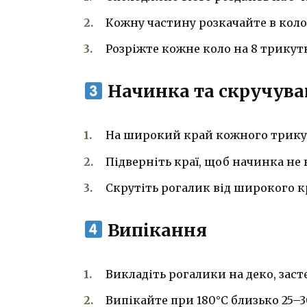
Кожну частину розкачайте в коло
Розріжте кожне коло на 8 трикутн
Начинка та скручув
На широкий край кожного трикутн
Підверніть краї, щоб начинка не 
Скрутіть рогалик від широкого к
Випікання
Викладіть рогалики на деко, зас
Випікайте при 180°C близько 25–