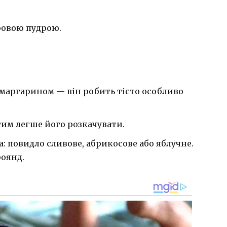
ровою пудрою.
 маргарином — він робить тісто особливо
тим легше його розкачувати.
: повидло сливове, абрикосове або яблучне.
роянд.