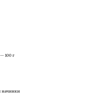
— 100 г
я начинки