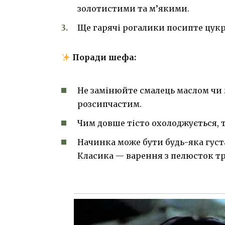
золотистими та м’якими.
Ще гарячі рогалики посипте цук
Поради шефа:
Не замінюйте смалець маслом чи
розсипчастим.
Чим довше тісто охолоджується, 
Начинка може бути будь-яка густа
Класика — варення з пелюсток т