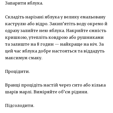
Запарити яблука.
Складіть нарізані яблука у велику емальовану
каструлю або відро. Закип’ятіть воду окремо й
одразу залийте нею яблука. Накрийте ємність
кришкою, утепліть ковдрою або рушниками
та залиште на 8 годин — найкраще на ніч. За
цей час яблука добре настояться та віддадуть
максимум смаку.
Процідити.
Вранці процідіть настій через сито або кілька
шарів марлі. Виміряйте об’єм рідини.
Підсолодити.