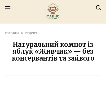
Перейти
к
контенту
Головна
»
Рецепти
Натуральний компот із
яблук «Живчик» — без
консервантів та зайвого