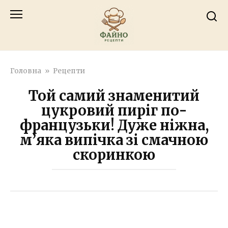
Перейти
к
контенту
Головна
»
Рецепти
Той самий знаменитий
цукровий пиріг по-
французьки! Дуже ніжна,
м’яка випічка зі смачною
скоринкою