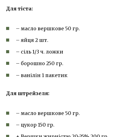
Для тіста:
– масло вершкове 50 гр.
– яйця 2 шт.
– сіль 1/3 ч. ложки
– борошно 250 гр.
– ванілін 1 пакетик
Для штрейзеля:
– масло вершкове 50 гр.
– цукор 150 гр.
+ Вершки жирністю 20-25% 200 гр.