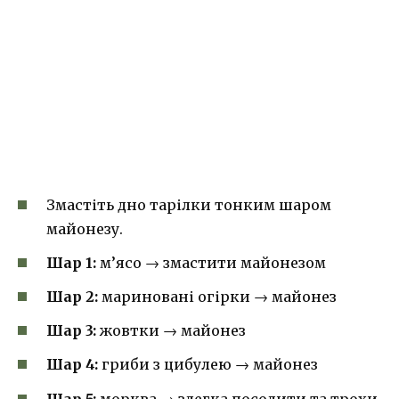
Змастіть дно тарілки тонким шаром
майонезу.
Шар 1:
м’ясо → змастити майонезом
Шар 2:
мариновані огірки → майонез
Шар 3:
жовтки → майонез
Шар 4:
гриби з цибулею → майонез
Шар 5:
морква → злегка посолити та трохи