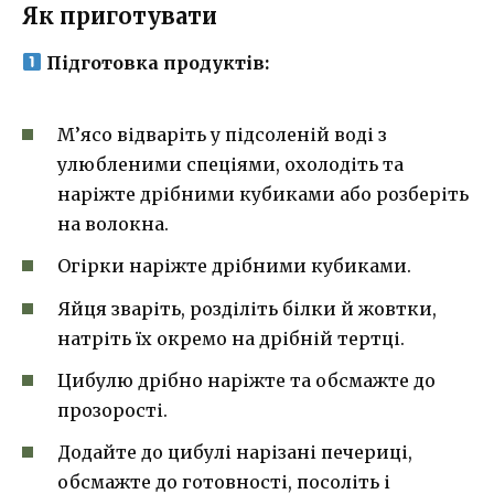
Як приготувати
Підготовка продуктів:
М’ясо відваріть у підсоленій воді з
улюбленими спеціями, охолодіть та
наріжте дрібними кубиками або розберіть
на волокна.
Огірки наріжте дрібними кубиками.
Яйця зваріть, розділіть білки й жовтки,
натріть їх окремо на дрібній тертці.
Цибулю дрібно наріжте та обсмажте до
прозорості.
Додайте до цибулі нарізані печериці,
обсмажте до готовності, посоліть і