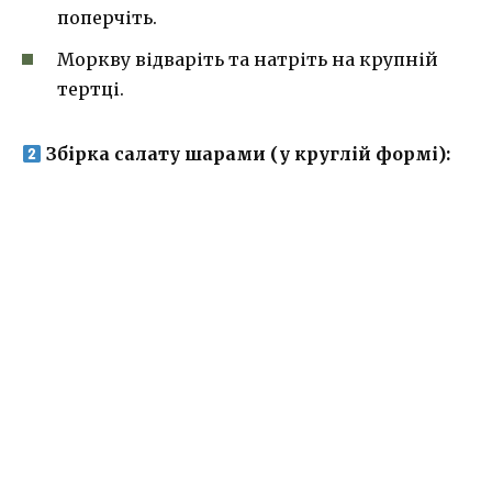
поперчіть.
Моркву відваріть та натріть на крупній
тертці.
Збірка салату шарами (у круглій формі):