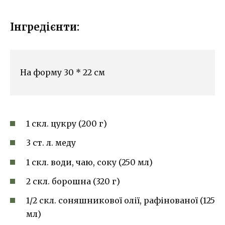
Інгредієнти:
На форму 30 * 22 см
1 скл. цукру (200 г)
3 ст. л. меду
1 скл. води, чаю, соку (250 мл)
2 скл. борошна (320 г)
1/2 скл. соняшникової олії, рафінованої (125
мл)