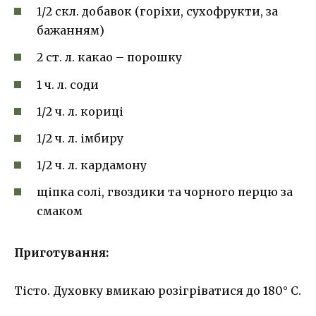
1/2 скл. добавок (горіхи, сухофрукти, за
бажанням)
2 ст. л. какао – порошку
1 ч. л. соди
1/2 ч. л. кориці
1/2 ч. л. імбиру
1/2 ч. л. кардамону
щіпка солі, гвоздики та чорного перцю за
смаком
Приготування:
Тісто. Духовку вмикаю розігріватися до 180° С.