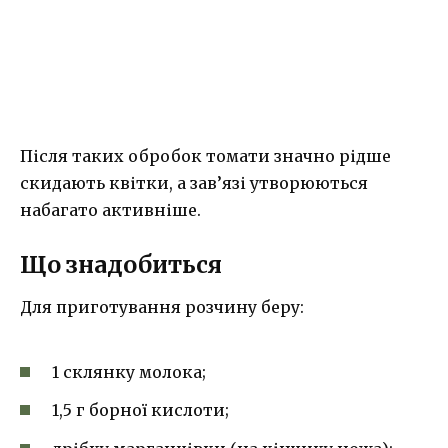
Після таких обробок томати значно рідше
скидають квітки, а зав’язі утворюються
набагато активніше.
Що знадобиться
Для приготування розчину беру:
1 склянку молока;
1,5 г борної кислоти;