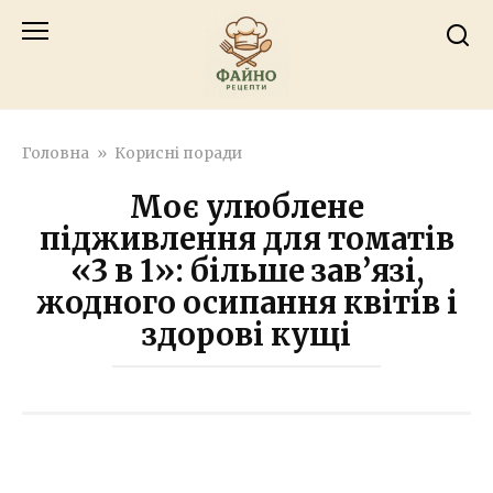
Перейти
к
контенту
Головна
»
Корисні поради
Моє улюблене
підживлення для томатів
«3 в 1»: більше зав’язі,
жодного осипання квітів і
здорові кущі