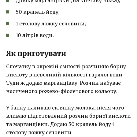
дрібку марганцівки (на кінчику ножа);
50 крапель йоду;
1 столову ложку сечовини;
10 літрів води.
Як приготувати
Спочатку в окремій ємності розчиняю борну
кислоту в невеликій кількості гарячої води.
Туди ж додаю марганцівку. Розчин набуває
насиченого рожево-фіолетового кольору.
У банку наливаю склянку молока, після чого
вливаю підготовлений розчин борної кислоти
та марганцівки. Додаю 50 крапель йоду і
столову ложку сечовини.