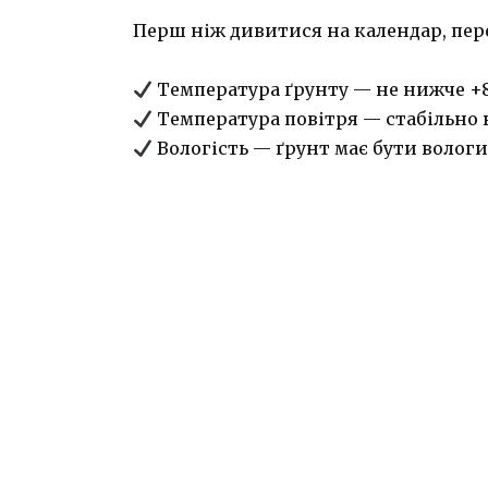
Перш ніж дивитися на календар, пер
Температура ґрунту — не нижче +8…
Температура повітря — стабільно в
Вологість — ґрунт має бути вологи