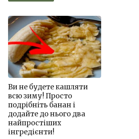
Ви не будете кашляти
всю зиму! Просто
подрібніть банан і
додайте до нього два
найпростіших
інгредієнти!