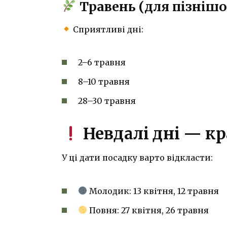
Травень (для пізнішо
Сприятливі дні:
2–6 травня
8–10 травня
28–30 травня
Невдалі дні — к
У ці дати посадку варто відкласти:
Молодик: 13 квітня, 12 травня
Повня: 27 квітня, 26 травня