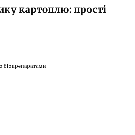
ику картоплю: прості
бо біопрепаратами