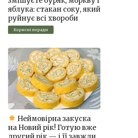
змішуєте буряк, моркву і
яблука: стакан соку, який
руйнує всі хвороби
Корисні поради
Неймовірна закуска
на Новий рік! Готую вже
другий рік — і її завжди