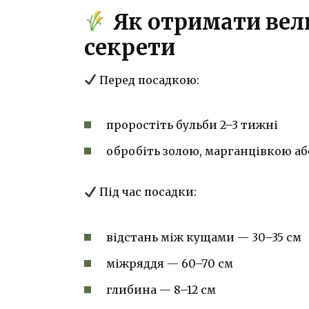
Як отримати вел
секрети
Перед посадкою:
проростіть бульби 2–3 тижні
обробіть золою, марганцівкою а
Під час посадки:
відстань між кущами — 30–35 см
міжряддя — 60–70 см
глибина — 8–12 см