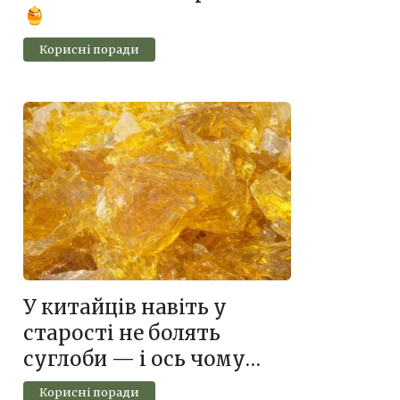
Корисні поради
У китайців навіть у
старості не болять
суглоби — і ось чому…
Корисні поради