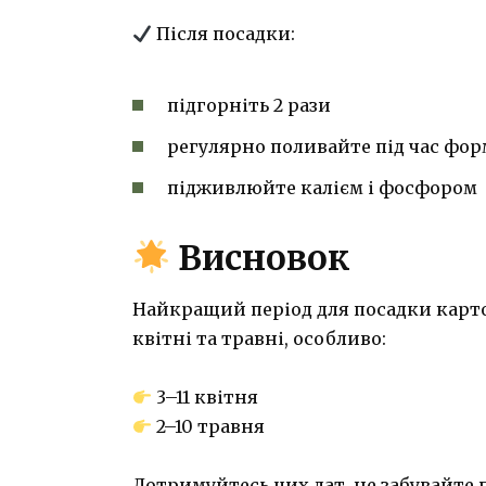
Після посадки:
підгорніть 2 рази
регулярно поливайте під час фор
підживлюйте калієм і фосфором
Висновок
Найкращий період для посадки картоп
квітні та травні, особливо:
3–11 квітня
2–10 травня
Дотримуйтесь цих дат, не забувайте 