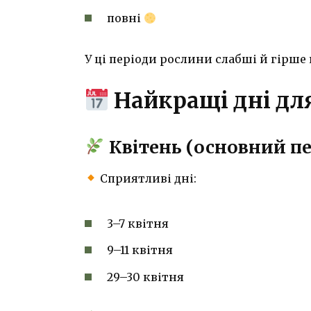
повні
У ці періоди рослини слабші й гірш
Найкращі дні для
Квітень (основний пе
Сприятливі дні:
3–7 квітня
9–11 квітня
29–30 квітня