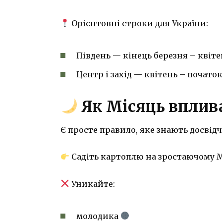
Орієнтовні строки для України:
Південь — кінець березня – квіте
Центр і захід — квітень – почато
Як Місяць вплив
Є просте правило, яке знають досвід
Садіть картоплю на зростаючому М
Уникайте:
молодика