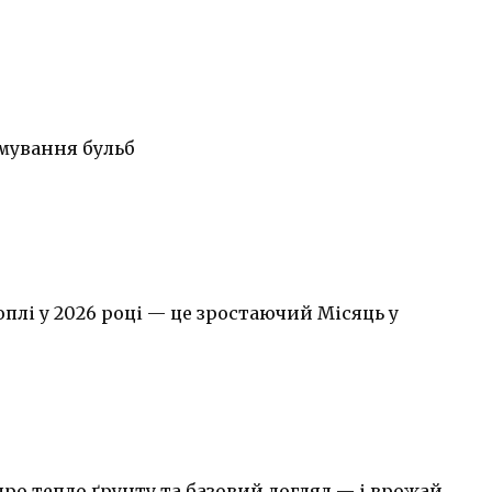
мування бульб
лі у 2026 році — це зростаючий Місяць у
про тепло ґрунту та базовий догляд — і врожай