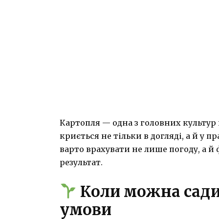
Картопля — одна з головних культур 
криється не тільки в догляді, а й у п
варто врахувати не лише погоду, а й
результат.
Коли можна сади
умови