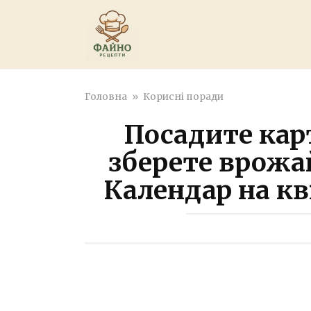
Перейти
к
контенту
Головна
»
Корисні поради
Посадите карт
зберете врожай
Календар на кв