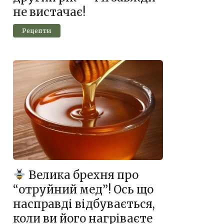
не вистачає!
Рецепти
Велика брехня про
“отруйний мед”! Ось що
насправді відбувається,
коли ви його нагріваєте