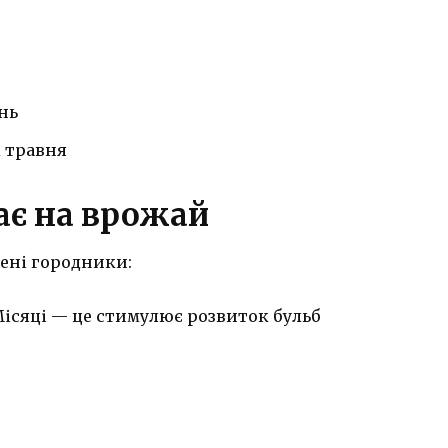
нь
к травня
ає на врожай
чені городники:
ісяці — це стимулює розвиток бульб