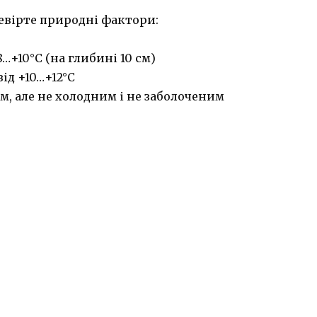
евірте природні фактори:
+10°C (на глибині 10 см)
ід +10…+12°C
м, але не холодним і не заболоченим