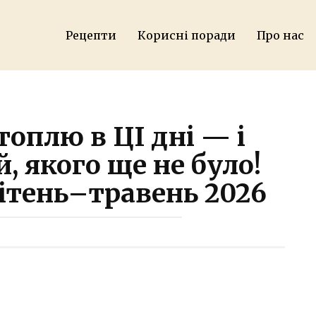
Рецепти
Корисні поради
Про нас
оплю в ЦІ дні — і
, якого ще не було!
ітень–травень 2026