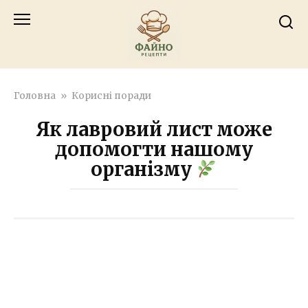
Перейти
к
контенту
Головна
»
Корисні поради
Як лавровий лист може
допомогти нашому
організму