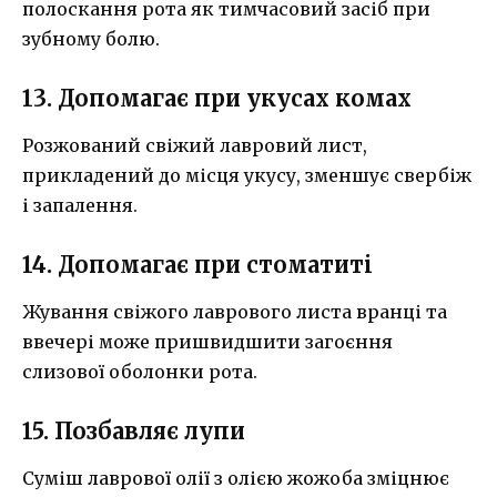
полоскання рота як тимчасовий засіб при
зубному болю.
13. Допомагає при укусах комах
Розжований свіжий лавровий лист,
прикладений до місця укусу, зменшує свербіж
і запалення.
14. Допомагає при стоматиті
Жування свіжого лаврового листа вранці та
ввечері може пришвидшити загоєння
слизової оболонки рота.
15. Позбавляє лупи
Суміш лаврової олії з олією жожоба зміцнює