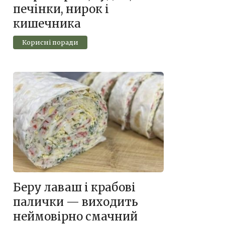
печінки, нирок і
кишечника
Корисні поради
Беру лаваш і крабові
палички — виходить
неймовірно смачний