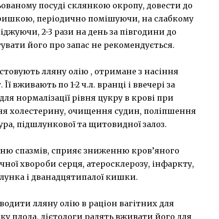
льованому посуді склянкою окропу, довести до
кришкою, періодично помішуючи, на слабкому
ціджуючи, 2-3 рази на день за півгодини до
тувати його про запас не рекомендується.
товують лляну олію , отримане з насіння
 вживають по 1-2 ч.л. вранці і ввечері за
для нормалізації рівня цукру в крові при
вня холестерину, очищення судин, поліпшення
ура, підшлункової та щитовидної залоз.
ню спазмів, сприяє зниженню кров’яного
чної хвороби серця, атеросклерозу, інфаркту,
 шлунка і дванадцятипалої кишки.
одити лляну олію в раціон вагітних для
ку плода, дієтологи радять вживати його для