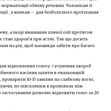
 нормалізації обміну речовин. Чоловікам її
ії , а жінкам – для безболісного протікання
му, а іноді вживання лляної олії протягом
 стан здоров’я при астмі. Так що досить
зи на рік, щоб назавжди забути про багато
ля відновлення голосу і усунення хвороб
рібненого насіння залити в емальованій
я, проварити 10-15 хвилин на слабкому вогні,
жуючи, по півсклянки в проміжках між
о застосування дозволяє відновити голос за 20