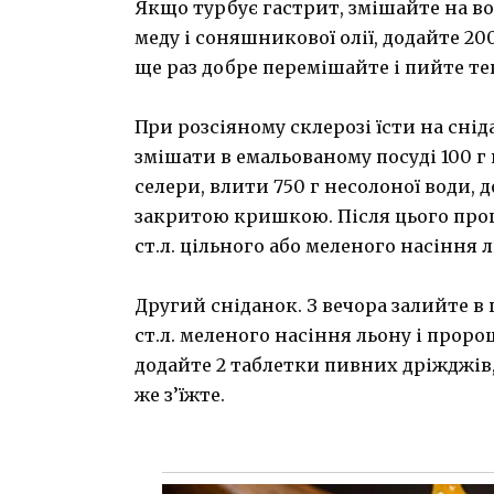
Якщо турбує гастрит, змішайте на вод
меду і соняшникової олії, додайте 20
ще раз добре перемішайте і пийте тепл
При розсіяному склерозі їсти на снід
змішати в емальованому посуді 100 г 
селери, влити 750 г несолоної води, 
закритою кришкою. Після цього проці
ст.л. цільного або меленого насіння ль
Другий сніданок. З вечора залийте в 
ст.л. меленого насіння льону і проро
додайте 2 таблетки пивних дріжджів, 1
же з’їжте.