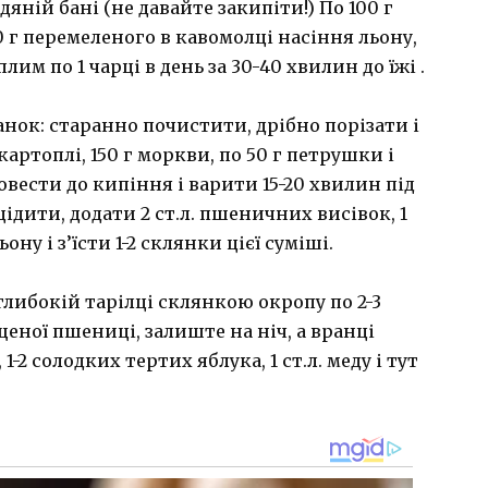
яній бані (не давайте закипіти!) По 100 г
0 г перемеленого в кавомолці насіння льону,
им по 1 чарці в день за 30-40 хвилин до їжі .
анок: старанно почистити, дрібно порізати і
картоплі, 150 г моркви, по 50 г петрушки і
довести до кипіння і варити 15-20 хвилин під
дити, додати 2 ст.л. пшеничних висівок, 1
ону і з’їсти 1-2 склянки цієї суміші.
глибокій тарілці склянкою окропу по 2-3
щеної пшениці, залиште на ніч, а вранці
-2 солодких тертих яблука, 1 ст.л. меду і тут