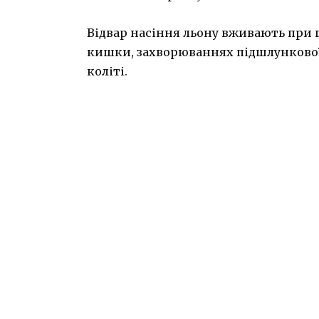
Відвар насіння льону вживають при г
кишки, захворюваннях підшлункової 
коліті.