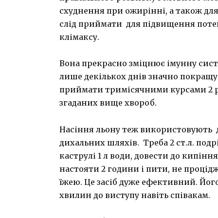
схуднення при ожирінні, а також для
слід приймати для підвищення потенц
клімаксу.
Вона прекрасно зміцнює імунну систе
лише декількох днів значно покращує
приймати тримісячними курсами 2 ра
згаданих вище хвороб.
Насіння льону теж використовують д
дихальних шляхів. Треба 2 ст.л. под
каструлі 1 л води, довести до кипінн
настояти 2 години і пити, не процід
їжею. Це засіб дуже ефективний. Йог
хвилин до виступу навіть співакам.