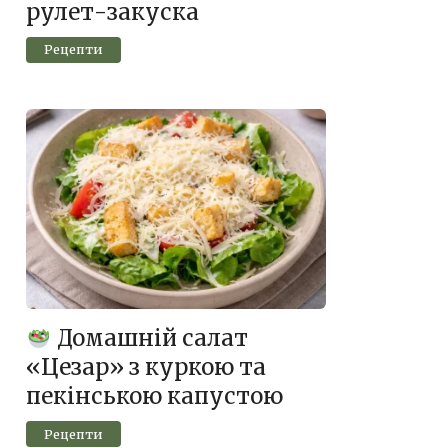
рулет-закуска
Рецепти
Домашній салат
«Цезар» з куркою та
пекінською капустою
Рецепти