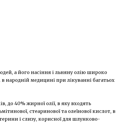
 людей, а його насіння і льняну олію широко
і в народній медицині при лікуванні багатьох
ів, до 40% жирної олії, в яку входять
ьмітинової, стеаринової та олеїнової кислот, в
терини і слизу, корисної для шлунково-