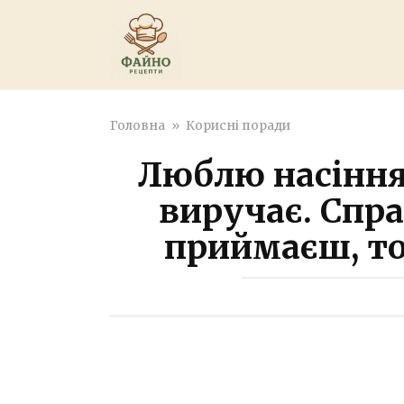
Перейти
к
контенту
Головна
»
Корисні поради
Люблю насіння 
виручає. Спра
приймаєш, то 