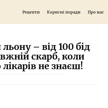
Рецепти
Корисні поради
Про нас
льону – від 100 бід
вжній скарб, коли
лікарів не знаєш!