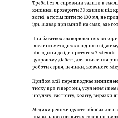
Треба 1 ст.л. сировини залити в ема
кипіння, проварити 30 хвилин під 
вогні, а потім пити по 100 мл, не про
їди. Відвар приємний на смак, але го
При багатьох захворюваннях викорис
рослини методом холодного віджиму. Її
півгодини до їди протягом 3 місяців 
цукровому діабеті, для зниження рі
роботи серця, печінки, жовчного міх
Прийом олії перешкоджає виникнен
тиску при гіпертонії, усунення ішемі
інсульту, гастриту, коліту, виразки
Медики рекомендують обов’язково вв
правильного розвитку головного моз