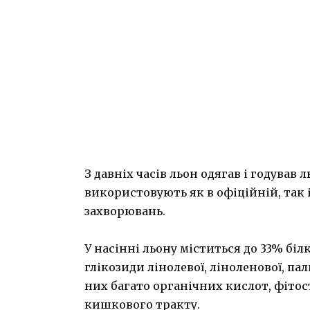
З давніх часів льон одягав і годував
використовують як в офіційній, так 
захворювань.
У насінні льону міститься до 33% білк
глікозиди лінолевої, ліноленової, пал
них багато органічних кислот, фітос
кишкового тракту.