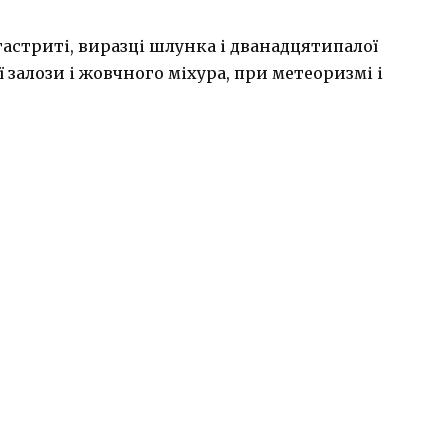
астриті, виразці шлунка і дванадцятипалої
залози і жовчного міхура, при метеоризмі і