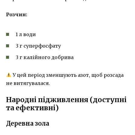
Розчин:
1 л води
3 г суперфосфату
3 г калійного добрива
У цей період зменшують азот, щоб розсада
не витягувалася.
Народні підживлення (доступні
та ефективні)
Деревна зола