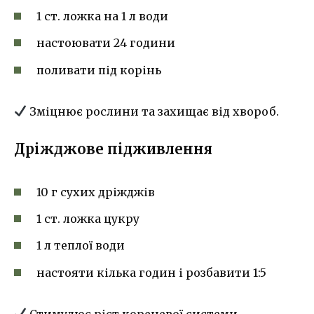
1 ст. ложка на 1 л води
настоювати 24 години
поливати під корінь
Зміцнює рослини та захищає від хвороб.
Дріжджове підживлення
10 г сухих дріжджів
1 ст. ложка цукру
1 л теплої води
настояти кілька годин і розбавити 1:5
Стимулює ріст кореневої системи.