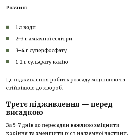
Розчин:
1 л води
2–3 г аміачної селітри
3–4 г суперфосфату
1–2 г сульфату калію
Це підживлення робить розсаду міцнішою та
стійкішою до хвороб.
Третє підживлення — перед
висадкою
За 5–7 днів до пересадки важливо зміцнити
коріння та зменшити ріст надземної частини.