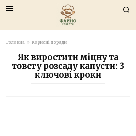
Перейти
к
контенту
Головна
»
Корисні поради
Як виростити міцну та
товсту розсаду капусти: 3
ключові кроки