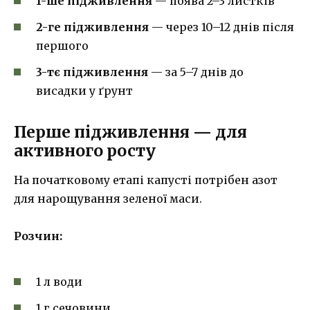
1-ше підживлення
— поява 2–3 листків
2-ге підживлення
— через 10–12 днів після
першого
3-тє підживлення
— за 5–7 днів до
висадки у ґрунт
Перше підживлення — для
активного росту
На початковому етапі капусті потрібен азот
для нарощування зеленої маси.
Розчин:
1 л води
1 г сечовини