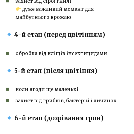
захист від сірої гнилі
дуже важливий момент для
майбутнього врожаю
4-й етап (перед цвітінням)
обробка від кліщів інсектицидами
5-й етап (після цвітіння)
коли ягоди ще маленькі
захист від грибків, бактерій і личинок
6-й етап (дозрівання грон)