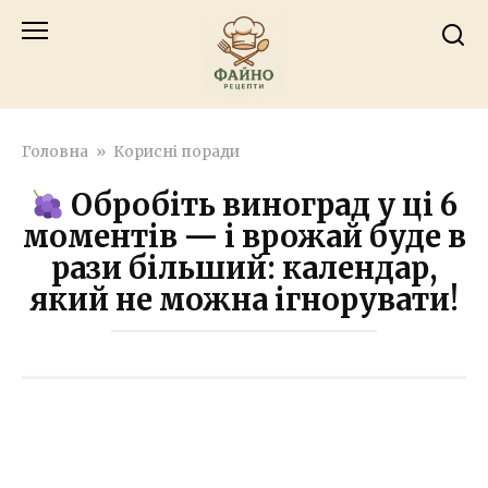
Перейти
к
контенту
Головна
»
Корисні поради
Обробіть виноград у ці 6
моментів — і врожай буде в
рази більший: календар,
який не можна ігнорувати!