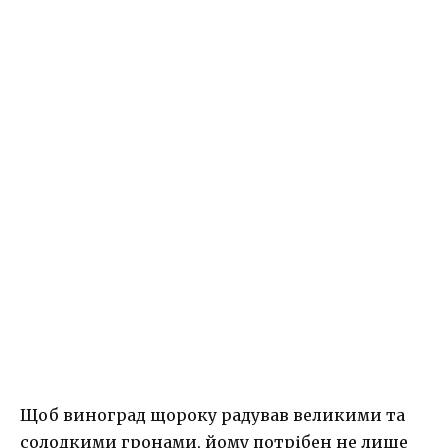
Щоб виноград щороку радував великими та
солодкими гронами, йому потрібен не лише