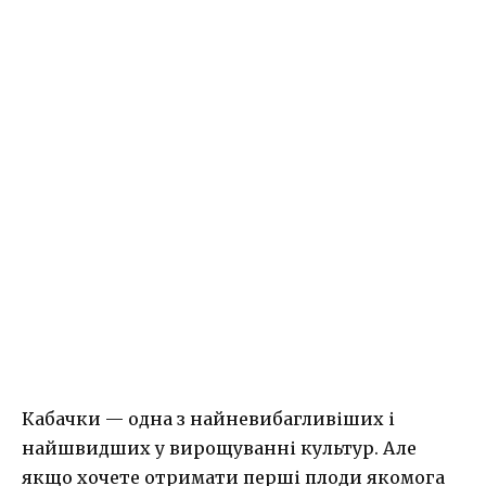
Кабачки — одна з найневибагливіших і
найшвидших у вирощуванні культур. Але
якщо хочете отримати перші плоди якомога