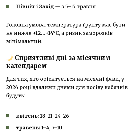
Північ і Захід
— з 5–15 травня
Головна умова: температура ґрунту має бути
не нижче
+12…+14°C
, а ризик заморозків —
мінімальний.
Сприятливі дні за місячним
календарем
Для тих, хто орієнтується на місячні фази, у
2026 році вдалими днями для посіву кабачків
будуть:
квітень:
18–21, 24–26
травень:
1–4, 7–10