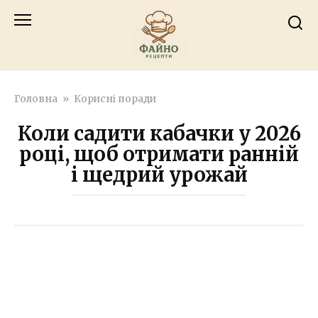
Перейти
к
контенту
Головна
»
Корисні поради
Коли садити кабачки у 2026
році, щоб отримати ранній
і щедрий урожай