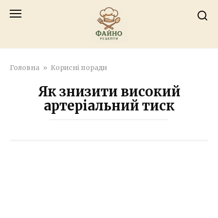
Перейти
к
контенту
Головна
»
Корисні поради
Як знизити високий
артеріальний тиск