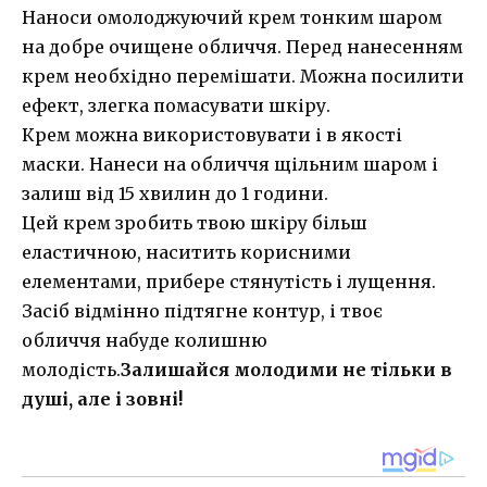
Наноси омолоджуючий крем тонким шаром
на добре очищене обличчя. Перед нанесенням
крем необхідно перемішати. Можна посилити
ефект, злегка помасувати шкіру.
Крем можна використовувати і в якості
маски. Нанеси на обличчя щільним шаром і
залиш від 15 хвилин до 1 години.
Цей крем зробить твою шкіру більш
еластичною, наситить корисними
елементами, прибере стянyтість і лущення.
Засіб відмінно підтягне контур, і твоє
обличчя набуде колишню
молодість.
Залишайся молодими не тільки в
душі, але і зовні!