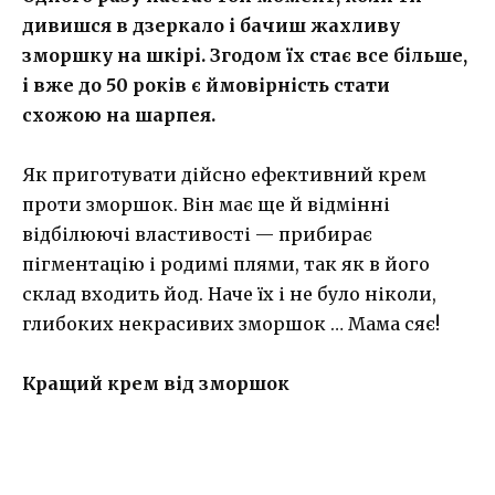
дивишся в дзеркало і бачиш жахливу
зморшку на шкірі. Згодом їх стає все більше,
і вже до 50 років є ймовірність стати
схожою на шарпея.
Як приготувати дійсно ефективний крем
проти зморшок. Він має ще й відмінні
відбілюючі властивості — прибирає
пігментацію і родимі плями, так як в його
склад входить йод. Наче їх і не було ніколи,
глибоких некрасивих зморшок … Мама сяє!
Кращий крем від зморшок