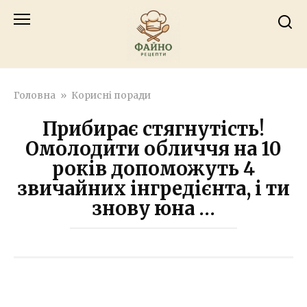
Перейти
к
контенту
Головна
»
Корисні поради
Прибирає стягнутість!
Омолодити обличчя на 10
років допоможуть 4
звичайних інгредієнта, і ти
знову юна …