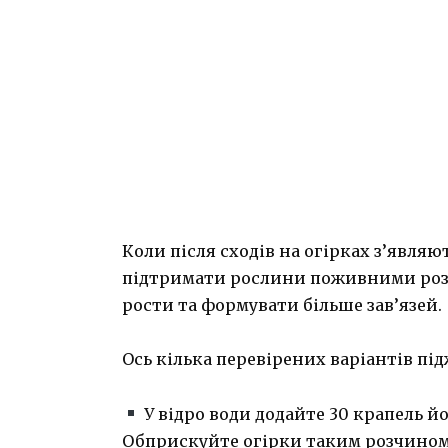
Коли після сходів на огірках з’являю
підтримати рослини поживними розч
рости та формувати більше зав’язей.
Ось кілька перевірених варіантів пі
У відро води додайте 30 крапель йо
Обприскуйте огірки таким розчином р