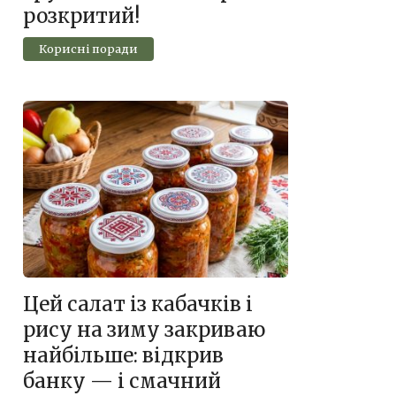
розкритий!
Корисні поради
Цей салат із кабачків і
рису на зиму закриваю
найбільше: відкрив
банку — і смачний