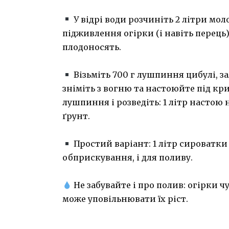
У відрі води розчиніть 2 літри мол
підживлення огірки (і навіть перець
плодоносять.
Візьміть 700 г лушпиння цибулі, за
зніміть з вогню та настоюйте під кри
лушпиння і розведіть: 1 літр настою 
ґрунт.
Простий варіант: 1 літр сироватки 
обприскування, і для поливу.
Не забувайте і про полив: огірки ч
може уповільнювати їх ріст.