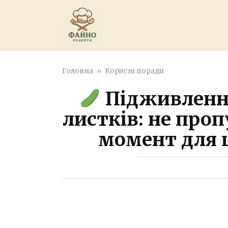
Перейти
к
контенту
Головна
»
Корисні поради
Підживлення 
листків: не про
момент для 