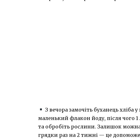
З вечора замочіть буханець хліба у 
маленький флакон йоду, після чого 1 
та обробіть рослини. Залишок можна
грядки раз на 2 тижні — це допоможе 