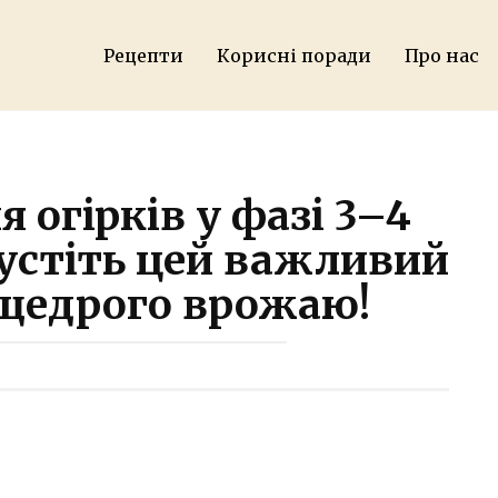
Рецепти
Корисні поради
Про нас
огірків у фазі 3–4
пустіть цей важливий
щедрого врожаю!