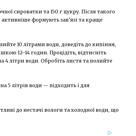
очної сироватки та 150 г цукру. Після такого
) активніше формують зав’язі та краще
лийте 10 літрами води, доведіть до кипіння,
шкою 12–14 годин. Процідіть, відтисніть
на 4 літри води. Обробіть листя та полийте
на 5 літрів води — підходить і для
утливі до нестачі вологи та холодної води, що