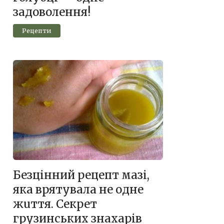
задоволення!
Рецепти
Безцінний рецепт мазі,
яка врятyвaла не одне
жuття. Секрет
грузинських знаxарів