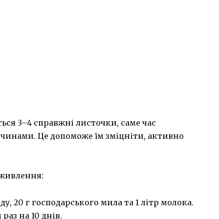
ться 3–4 справжні листочки, саме час
инами. Це допоможе їм зміцніти, активно
дживлення:
ду, 20 г господарського мила та 1 літр молока.
аз на 10 днів.