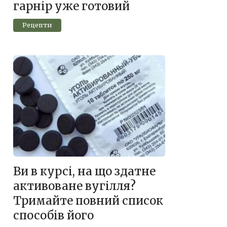
гарнір уже готовий
Рецепти
Ви в курсі, на що здатне
активоване вугілля?
Тримайте повний список
способів його