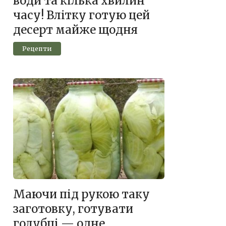
води та кілька хвилин
часу! Влітку готую цей
десерт майже щодня
Рецепти
Маючи під рукою таку
заготовку, готувати
голубці — одне