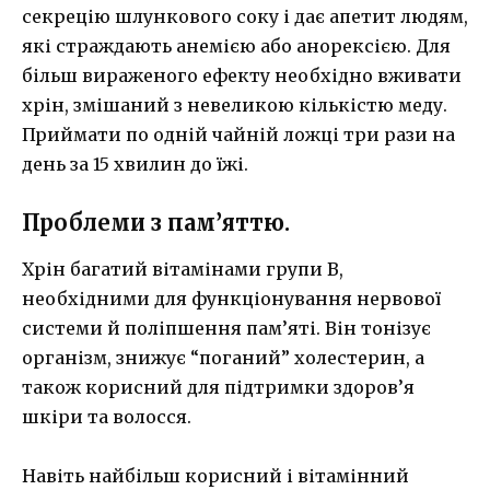
секрецію шлункового соку і дає апетит людям,
які страждають анемією або анорексією. Для
більш вираженого ефекту необхідно вживати
хрін, змішаний з невеликою кількістю меду.
Приймати по одній чайній ложці три рази на
день за 15 хвилин до їжі.
Проблеми з пам’яттю.
Хрін багатий вітамінами групи В,
необхідними для функціонування нервової
системи й поліпшення пам’яті. Він тонізує
організм, знижує “поганий” холестерин, а
також корисний для підтримки здоров’я
шкіри та волосся.
Навіть найбільш корисний і вітамінний