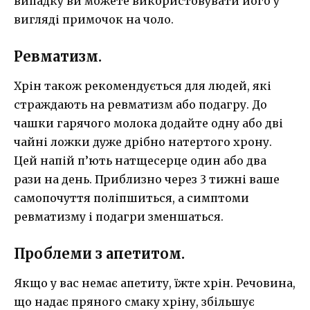
випадку ви можете використовувати його у
вигляді примочок на чоло.
Ревматизм.
Хрін також рекомендується для людей, які
страждають на ревматизм або подагру. До
чашки гарячого молока додайте одну або дві
чайні ложки дуже дрібно натертого хрону.
Цей напій п’ють натщесерце один або два
рази на день. Приблизно через 3 тижні ваше
самопочуття поліпшиться, а симптоми
ревматизму і подагри зменшаться.
Проблеми з апетитом.
Якщо у вас немає апетиту, їжте хрін. Речовина,
що надає пряного смаку хріну, збільшує