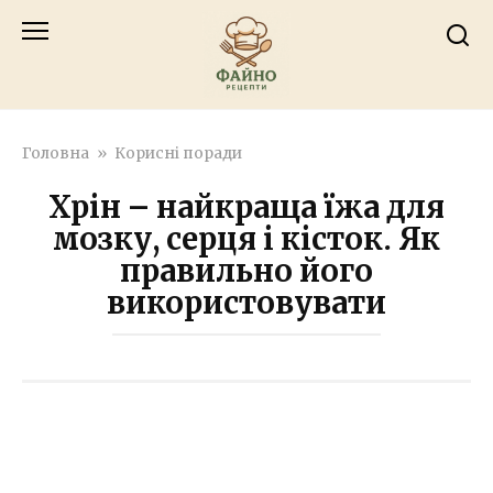
Перейти
к
контенту
Головна
»
Корисні поради
Хрін – найкраща їжа для
мозку, серця і кісток. Як
правильно його
використовувати