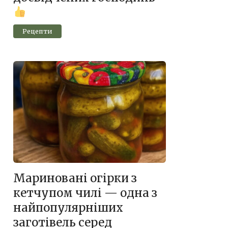
Рецепти
Мариновані огірки з
кетчупом чилі — одна з
найпопулярніших
заготівель серед