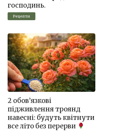
господинь.
Рецепти
2 обов’язкові
підживлення троянд
навесні: будуть квітнути
все літо без перерви