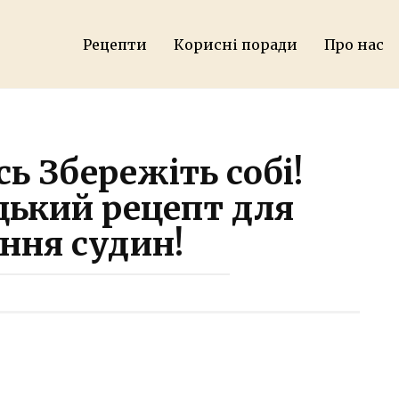
Рецепти
Корисні поради
Про нас
ь Збережіть собі!
цький рецепт для
ння судин!