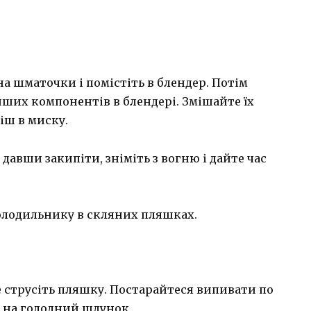
на шматочки і помістіть в блендер. Потім
інших компонентів в блендері. Змішайте їх
іш в миску.
 давши закипіти, зніміть з вогню і дайте час
холодильнику в скляних пляшках.
струсіть пляшку. Постарайтеся випивати по
і, на голодний шлунок.