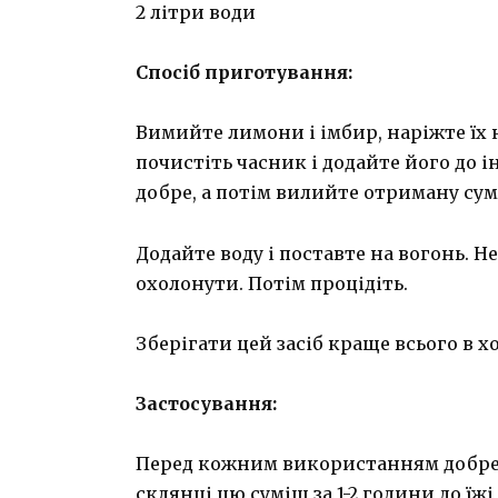
2 літри води
Спосіб приготування:
Вимийте лимони і імбир, наріжте їх 
почистіть часник і додайте його до 
добре, а потім вилийте отриману сум
Додайте воду і поставте на вогонь. Не
охолонути. Потім процідіть.
Зберігати цей засіб краще всього в 
Застосування:
Перед кожним використанням добре 
склянці цю суміш за 1-2 години до їж