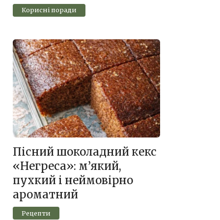
Корисні поради
Пісний шоколадний кекс
«Негреса»: м’який,
пухкий і неймовірно
ароматний
Рецепти