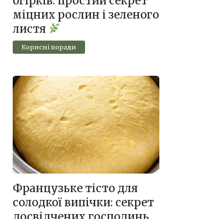
огірків: простий секрет
міцних рослин і зеленого
листя
Корисні поради
Французьке тісто для
солодкої випічки: секрет
досвідчених господинь