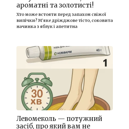
ароматні та золотисті!
Хто може встояти перед запахом свіжої
випічки? М’яке дріжджове тісто, соковита
начинка з яблук і апетитна
Левомеколь — потужний
засіб, про який вам не