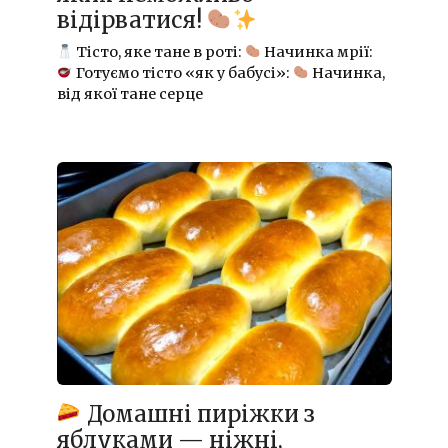
відірватися!
Тісто, яке тане в роті:
Начинка мрії:
Готуємо тісто «як у бабусі»:
Начинка,
від якої тане серце
Домашні пиріжки з
яблуками — ніжні,