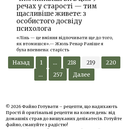
речах у старості — тим
щасливіше живете: з
особистого досвіду
психолога
«Лінь — це вміння відпочивати ще до того,
як втомишся».— Жюль Ренар Раніше я
була впевнена: старість
Пагинация
Назад
1
…
218
219
220
записей
…
257
Далее
© 2026 Файно Готувати – рецепти, що надихають
Прості й оригінальні рецепти на кожен день: від
домашніх страв до вишуканих делікатесів. Готуйте
файно, смакуйте з радістю!