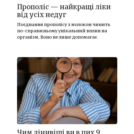
Прополіс — найкращі ліки
від усіх недуг
Поєднання прополісу з молоком чинить
по-справжньому унікальний вплив на
організм. Воно не лише допомагає
Чим лінивіші ви в цих 9