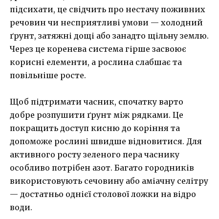
підсихати, це свідчить про нестачу поживних
речовин чи несприятливі умови — холодний
ґрунт, затяжні дощі або занадто щільну землю.
Через це коренева система гірше засвоює
корисні елементи, а рослина слабшає та
повільніше росте.
Щоб підтримати часник, спочатку варто
добре розпушити ґрунт між рядками. Це
покращить доступ кисню до коріння та
допоможе рослині швидше відновитися. Для
активного росту зеленого пера часнику
особливо потрібен азот. Багато городників
використовують сечовину або аміачну селітру
— достатньо однієї столової ложки на відро
води.