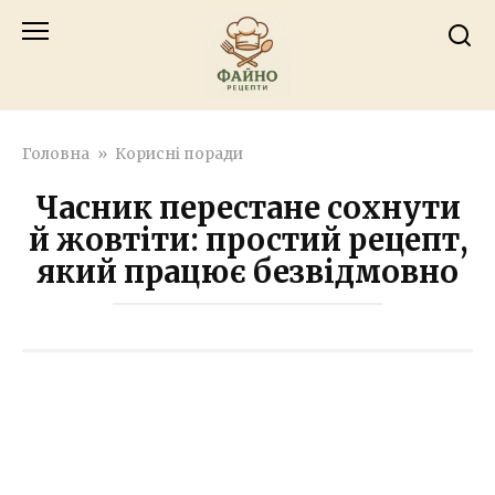
Перейти
к
контенту
Головна
»
Корисні поради
Часник перестане сохнути
й жовтіти: простий рецепт,
який працює безвідмовно