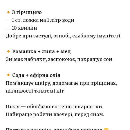
З гірчицею
— 1 ст. ложка на 1 літр води
— 10 хвилин
Добре при застуді, ознобі, слабкому імунітеті
Ромашка + липа + мед
Знімає набряки, заспокоює, покращує сон
Сода + ефірна олія
Пом’якшує шкіру, допомагає при тріщинах,
пітливості та втомі ніг
Після — обов’язково теплі шкарпетки.
Найкраще робити ввечері, перед сном.