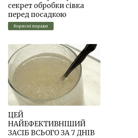
секрет обробки сівка
перед посадкою
Корисні поради
ЦEЙ
НAЙЕФEКТИВНІШИЙ
ЗАСІБ ВСЬОГО ЗА 7 ДНІВ