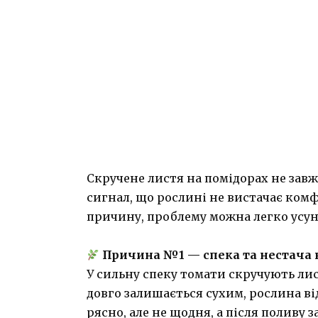
Скручене листя на помідорах не завж
сигнал, що рослині не вистачає ком
причину, проблему можна легко усун
Причина №1 — спека та нестача 
У сильну спеку томати скручують ли
довго залишається сухим, рослина ві
рясно, але не щодня, а після поливу