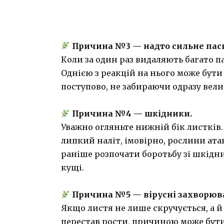
Причина №3 — надто сильне пас
Коли за один раз видаляють багато п
Однією з реакцій на нього може бути
поступово, не забираючи одразу велик
Причина №4 — шкідники.
Уважно огляньте нижній бік листків
липкий наліт, імовірно, рослини ат
раніше розпочати боротьбу зі шкідн
кущі.
Причина №5 — вірусні захворюв
Якщо листя не лише скручується, а й
перестав рости, причиною може бути