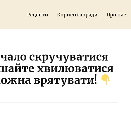
Рецепти
Корисні поради
Про нас
очало скручуватися
ішайте хвилюватися
ожна врятувати!