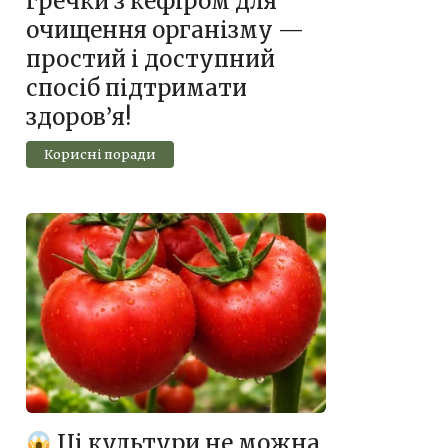
гречки з кефіром для
очищення організму —
простий і доступний
спосіб підтримати
здоров’я!
Корисні поради
Ці культури не можна