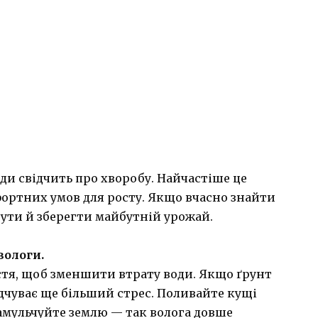
ди свідчить про хворобу. Найчастіше це
фортних умов для росту. Якщо вчасно знайти
ути й зберегти майбутній урожай.
вологи.
стя, щоб зменшити втрату води. Якщо ґрунт
дчуває ще більший стрес. Поливайте кущі
 замульчуйте землю — так волога довше