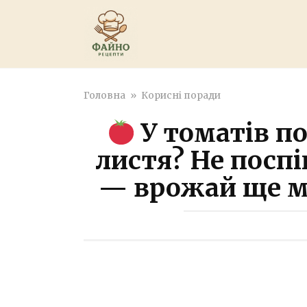
Перейти
к
контенту
Головна
»
Корисні поради
У томатів п
листя? Не посп
— врожай ще м