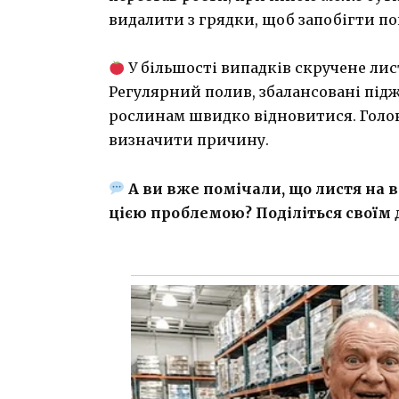
видалити з грядки, щоб запобігти 
У більшості випадків скручене ли
Регулярний полив, збалансовані під
рослинам швидко відновитися. Голов
визначити причину.
А ви вже помічали, що листя на 
цією проблемою? Поділіться своїм 