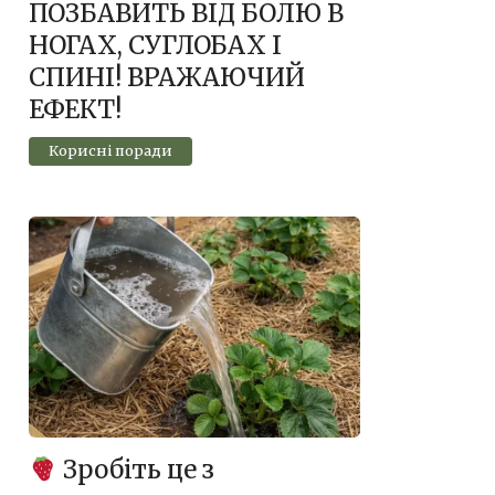
ПОЗБАВИТЬ ВІД БOЛЮ В
НОГАХ, СУГЛОБАХ І
СПИНІ! ВPAЖAЮЧИЙ
ЕФЕКТ!
Корисні поради
Зробіть це з