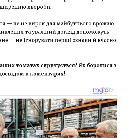
поширенню хвороби.
стя — це не вирок для майбутнього врожаю.
живлення та уважний догляд допоможуть
не — не ігнорувати перші ознаки й вчасно
ваших томатах скручується? Як боролися з
досвідом в коментарях!