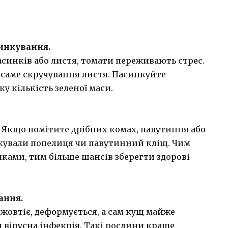
инкування.
асинків або листя, томати переживають стрес.
 саме скручування листя. Пасинкуйте
у кількість зеленої маси.
. Якщо помітите дрібних комах, павутиння або
акували попелиця чи павутинний кліщ. Чим
иками, тим більше шансів зберегти здорові
ання.
 жовтіє, деформується, а сам кущ майже
 вірусна інфекція. Такі рослини краще