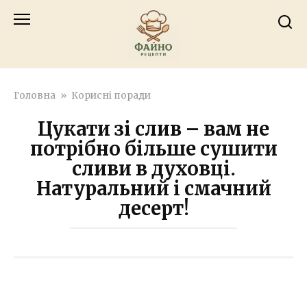
Перейти
к
контенту
Головна
»
Корисні поради
Цукати зі слив – вам не
потрібно більше сушити
сливи в духовці.
Натуральний і смачний
десерт!