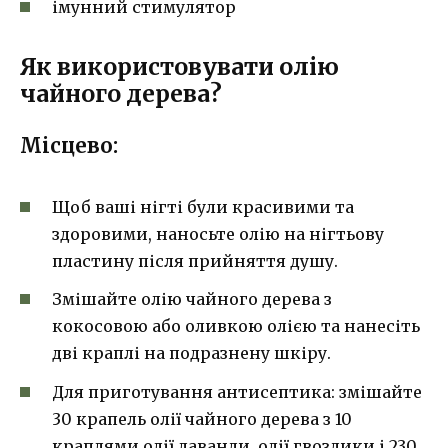
імунний стимулятор
Як використовувати олію
чайного дерева?
Місцево:
Щоб ваші нігті були красивими та
здоровими, наносьте олію на нігтьову
пластину після прийняття душу.
Змішайте олію чайного дерева з
кокосовою або оливкою олією та нанесіть
дві краплі на подразнену шкіру.
Для приготування антисептика: змішайте
30 крапель олії чайного дерева з 10
краплями олії лаванди, олії гвоздики і 230