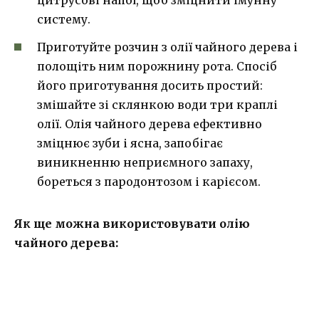
цитрусові напої, щоб зміцнити імунну
систему.
Приготуйте розчин з олії чайного дерева і
полощіть ним порожнину рота. Спосіб
його приготування досить простий:
змішайте зі склянкою води три краплі
олії. Олія чайного дерева ефективно
зміцнює зуби і ясна, запобігає
виникненню неприємного запаху,
бореться з пародонтозом і карієсом.
Як ще можна використовувати олію
чайного дерева: