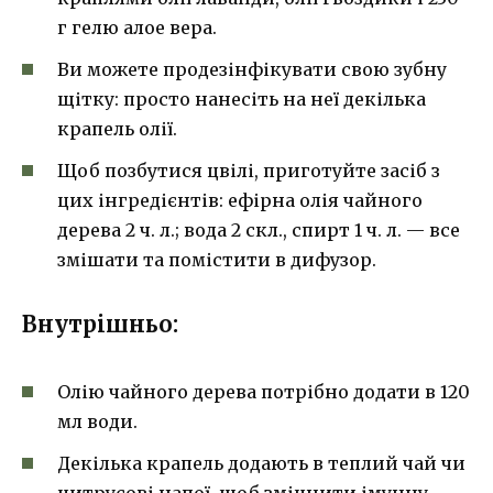
г гелю алое вера.
Ви можете продезінфікувати свою зубну
щітку: просто нанесіть на неї декілька
крапель олії.
Щоб позбутися цвілі, приготуйте засіб з
цих інгредієнтів: ефірна олія чайного
дерева 2 ч. л.; вода 2 скл., спирт 1 ч. л. — все
змішати та помістити в дифузор.
Внутрішньо:
Олію чайного дерева потрібно додати в 120
мл води.
Декілька крапель додають в теплий чай чи