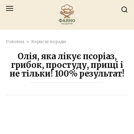
Перейти
к
контенту
Головна
»
Корисні поради
Олія, яка лікує псоріаз,
грибок, простуду, прищі і
не тільки! 100% результат!