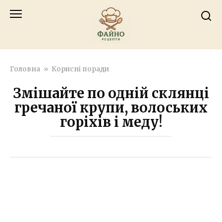
Перейти
к
контенту
Головна
»
Корисні поради
Змішайте по одній склянці
гречаної крупи, волоських
горіхів і меду!