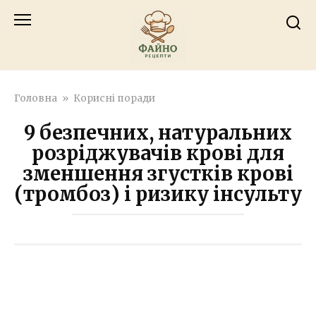
Перейти
к
контенту
Головна
»
Корисні поради
9 безпечних, натуральних
розріджувачів крові для
зменшення згустків крові
(тромбоз) і ризику інсульту