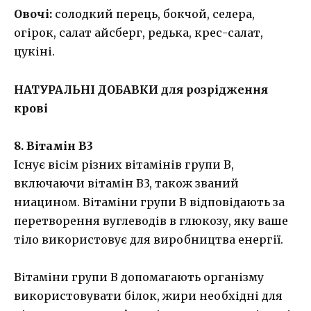
Овочі:
солодкий перець, бокчой, селера,
огірок, салат айсберг, редька, крес-салат,
цукіні.
НАТУРАЛЬНІ ДОБАВКИ для розрідження
крові
8. Вітамін В3
Існує вісім різних вітамінів групи В,
включаючи вітамін В3, також званий
ниацином. Вітаміни групи B відповідають за
перетворення вуглеводів в глюкозу, яку ваше
тіло використовує для виробництва енергії.
Вітаміни групи В допомагають організму
використовувати білок, жири необхідні для