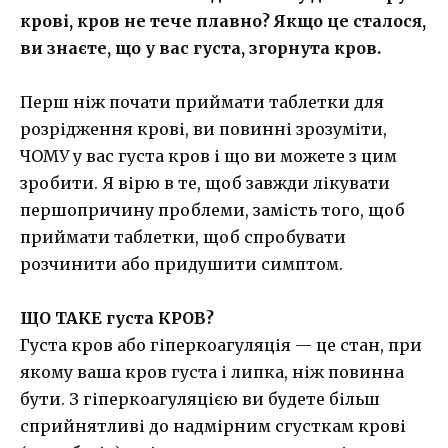
крові, кров не тече плавно? Якщо це сталося,
ви знаєте, що у вас густа, згорнута кров.
Перш ніж почати приймати таблетки для
розрідження крові, ви повинні зрозуміти,
ЧОМУ у вас густа кров і що ви можете з цим
зробити. Я вірю в те, щоб завжди лікувати
першопричину проблеми, замість того, щоб
приймати таблетки, щоб спробувати
розчинити або придушити симптом.
ЩО ТАКЕ густа КРОВ?
Густа кров або гіперкоагуляція — це стан, при
якому ваша кров густа і липка, ніж повинна
бути. З гіперкоагуляцією ви будете більш
сприйнятливі до надмірним сгусткам крові