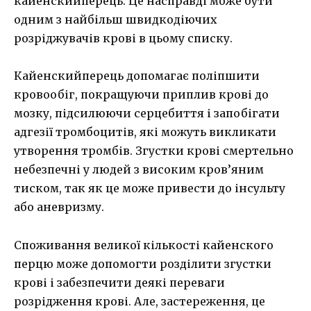
кайенскийперець. Це насправді може бути
одним з найбільш швидкодіючих
розріджувачів крові в цьому списку.
Кайенскийперець допомагає поліпшити
кровообіг, покращуючи приплив крові до
мозку, підсилюючи серцебиття і запобігати
адгезії тромбоцитів, які можуть викликати
утворення тромбів. Згустки крові смертельно
небезпечні у людей з високим кров’яним
тиском, так як це може привести до інсульту
або аневризму.
Споживання великої кількості кайенского
перцю може допомогти розділити згустки
крові і забезпечити деякі переваги
розрідження крові. Але, застереження, це