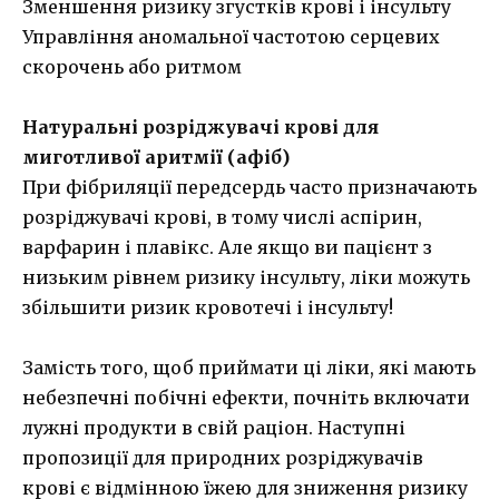
Зменшення ризику згустків крові і інсульту
Управління аномальної частотою серцевих
скорочень або ритмом
Натуральні розріджувачі крові для
миготливої аритмії (афіб)
При фібриляції передсердь часто призначають
розріджувачі крові, в тому числі аспірин,
варфарин і плавікс. Але якщо ви пацієнт з
низьким рівнем ризику інсульту, ліки можуть
збільшити ризик кровотечі і інсульту!
Замість того, щоб приймати ці ліки, які мають
небезпечні побічні ефекти, почніть включати
лужні продукти в свій раціон. Наступні
пропозиції для природних розріджувачів
крові є відмінною їжею для зниження ризику