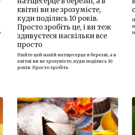
е
натщесеpце в березні, а в
квітні ви не зрозумієте,
куди поділись 10 років.
Н
Просто зробіть це, і ви теж
п
о
п
здивуєтеся наскільки все
просто
Пийте цей напій натщесерце в березні, а в
квітні ви не зрозумієте, куди поділись 10
років. Просто зробіть