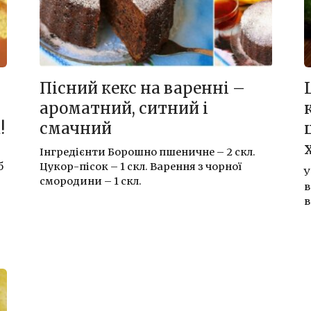
Пісний кекс на варенні –
ароматний, ситний і
!
смачний
Інгредієнти Борошно пшеничне – 2 скл.
б
Цукор-пісок – 1 скл. Варення з чорної
У
смородини – 1 скл.
в
в