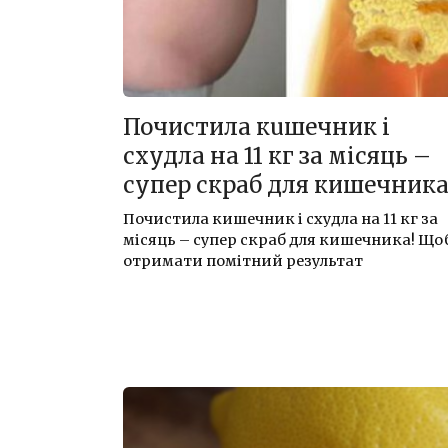
Почистила кuшечник і
схудла на 11 кг за місяць –
супер скраб для кишечника
Почистила кишечник і схудла на 11 кг за
місяць – супер скраб для кишечника! Що
отримати помітний результат