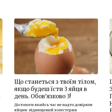
Що станеться з твоїм тілом,
якщо будеш їсти 3 яйця в
4
день. Обов’язково 3!
Дієтологи якийсь час не надто довіряли
яйцям: підвищений холестерин