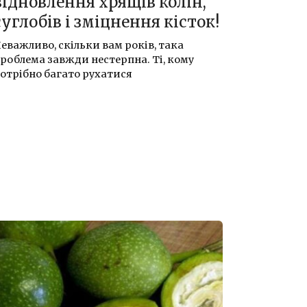
відновлення хрящів колін,
суглобів і зміцнення кісток!
еважливо, скільки вам років, така
роблема завжди нестерпна. Ті, кому
отрібно багато рухатися