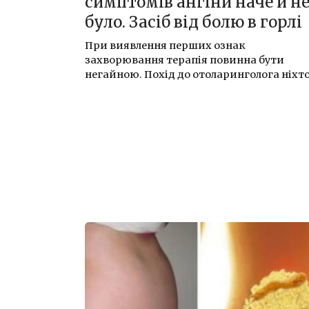
симптомів ангіни наче й н
було. Засіб від болю в горлі
При виявлення перших ознак
захворювання терапія повинна бути
негайною. Похід до отоларинголога ніхт