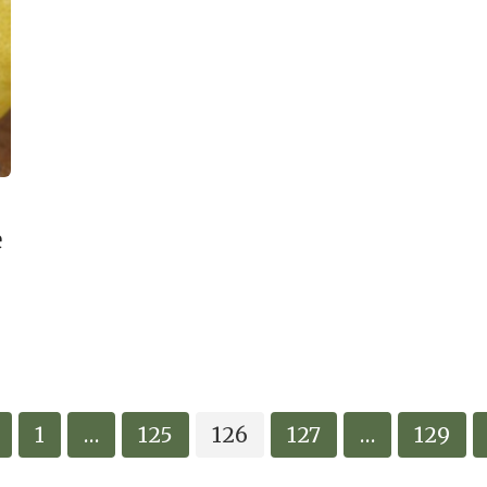
е
1
…
125
126
127
…
129