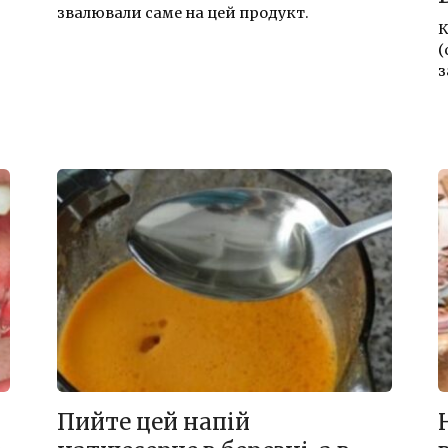
звалювали саме на цей продукт.
К
(
з
Пийте цей напій