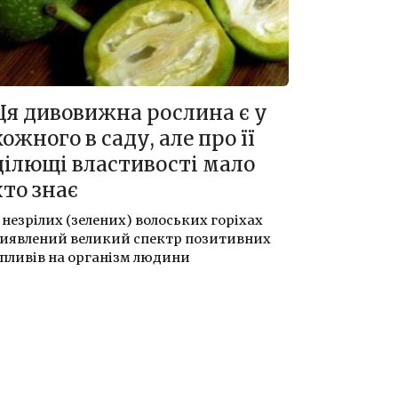
Ця дивовижна рослина є у
кожного в саду, але про її
цілющі властивості мало
хто знає
 незрілих (зелених) волоських горіхах
иявлений великий спектр позитивних
пливів на організм людини