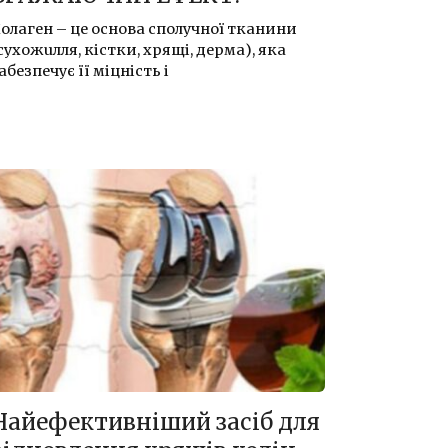
олаген – це основа сполучної тканини
сyхожuлля, кicтки, хpящі, дерма), яка
абезпечує її міцність і
Найефективніший засіб для