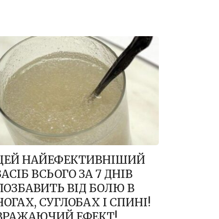
ЦEЙ НAЙЕФEКТИВНІШИЙ
ЗАСІБ ВСЬОГО ЗА 7 ДНІВ
ПОЗБАВИТЬ ВІД БOЛЮ В
НОГАХ, СУГЛОБАХ І СПИНІ!
ВPAЖAЮЧИЙ ЕФЕКТ!